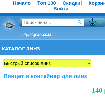
Начало
Топ 100
Скидки!
Корзи
Войти
0
+7(495)648-6644
КАТАЛОГ ЛИНЗ
Пинцет и контейнер для линз
140 