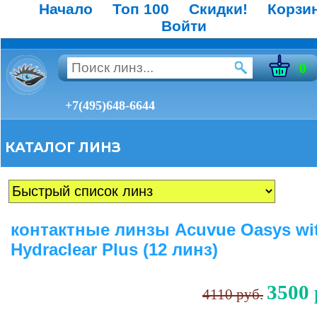
Начало
Топ 100
Скидки!
Корзи
Войти
0
+7(495)648-6644
КАТАЛОГ ЛИНЗ
контактные линзы Acuvue Oasys wi
Hydraclear Plus (12 линз)
3500 
4110 руб.