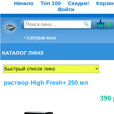
Начало
Топ 100
Скидки!
Корзи
Войти
0
+7(495)648-6644
КАТАЛОГ ЛИНЗ
раствор High Fresh+ 250 мл
390 