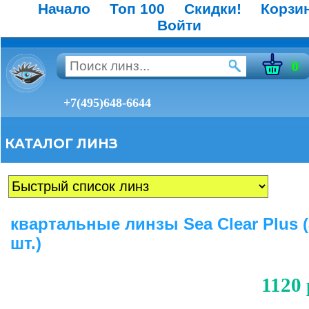
Начало
Топ 100
Скидки!
Корзи
Войти
0
+7(495)648-6644
КАТАЛОГ ЛИНЗ
квартальные линзы Sea Clear Plus (
шт.)
1120 