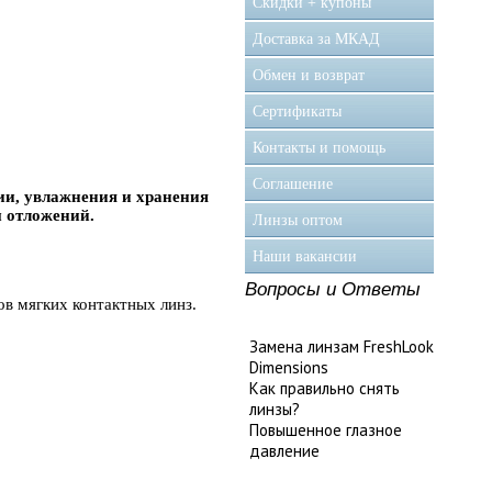
Скидки + купоны
Доставка за МКАД
Обмен и возврат
Сертификаты
Контакты и помощь
Соглашение
ии, увлажнения и хранения
ы отложений.
Линзы оптом
Наши вакансии
Вопросы и Ответы
ов мягких контактных линз.
Замена линзам FreshLook
Dimensions
Как правильно снять
линзы?
Повышенное глазное
давление