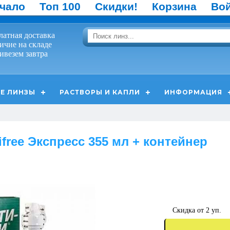
чало
Топ 100
Скидки!
Корзина
Во
латная доставка
ичие на складе
ивезем завтра
Е ЛИНЗЫ
РАСТВОРЫ И КАПЛИ
ИНФОРМАЦИЯ
ifree Экспресс 355 мл + контейнер
Скидка от 2 уп.