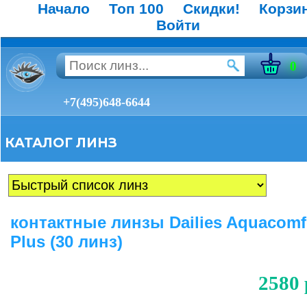
Начало
Топ 100
Скидки!
Корзи
Войти
0
+7(495)648-6644
КАТАЛОГ ЛИНЗ
контактные линзы Dailies Aquacomf
Plus (30 линз)
2580 