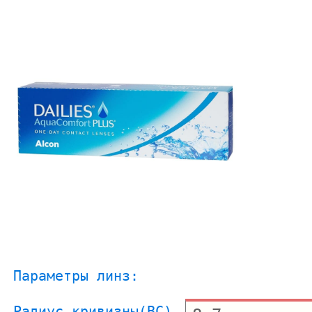
Параметры линз:
Радиус кривизны(BC)