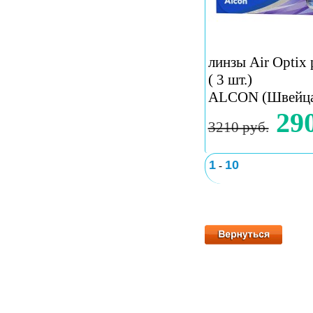
линзы Air Optix 
( 3 шт.)
ALCON (Швейца
290
3210 руб.
1
10
-