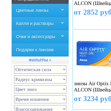
ALCON (Швейца
Цветные линзы
от 2852 руб
Капли и растворы
Очки и аксессуары
Подарки к линзам
ФИЛЬТРЫ +
линзы Air Optix 
ALCON (Швейца
от 3234 руб