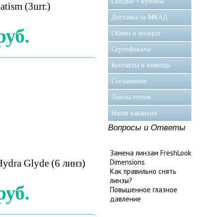
Скидки + купоны
atism (3шт.)
Доставка за МКАД
руб.
Обмен и возврат
Сертификаты
Контакты и помощь
Соглашение
Линзы оптом
Наши вакансии
Вопросы и Ответы
Замена линзам FreshLook
Hydra Glyde (6 линз)
Dimensions
Как правильно снять
линзы?
руб.
Повышенное глазное
давление