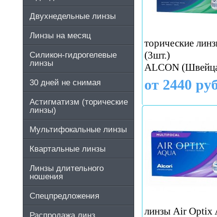
Двухнедельные линзы
Линзы на месяц
торические линзы
(3шт.)
Силикон-гидрогелевые
линзы
ALCON (Швейца
от 2440 руб
30 дней не снимая
Астигматизм (торические
линзы)
Мультифокальные линзы
Квартальные линзы
Линзы длительного
ношения
Спецпредложения
линзы Air Optix A
Распродажа линз