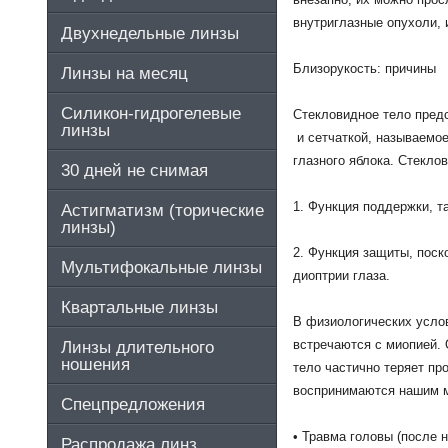
внутриглазные
опухоли
,
Двухнедельные линзы
Близорукость
:
причины
Линзы на месяц
Силикон-гидрогелевые
Стекловидное
тело
пред
линзы
и
сетчаткой
,
называемо
глазного
яблока
.
Стеклов
30 дней не снимая
1
.
Функция
поддержки
,
т
Астигматизм (торические
линзы)
2
.
Функция
защиты
,
поск
Мультифокальные линзы
диоптрии
глаза
.
Квартальные линзы
В
физиологических
усло
встречаются
с
миопией
.
Линзы длительного
ношения
тело
частично
теряет
про
воспринимаются
нашим
Спецпредложения
•
Травма
головы
(
после
н
Распродажа линз