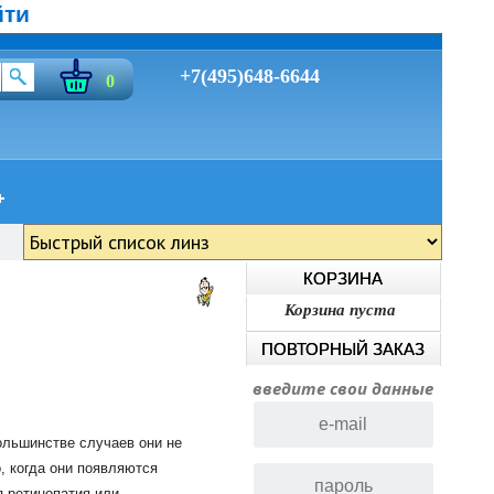
йти
+7(495)648-6644
0
КОРЗИНА
Корзина пуста
ПОВТОРНЫЙ ЗАКАЗ
введите свои данные
ольшинстве
случаев
они
не
о
,
когда
они
появляются
я
ретинопатия
или