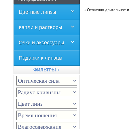
•
Особенно
длительное
и
Цветные линзы
Капли и растворы
Очки и аксессуары
Подарки к линзам
ФИЛЬТРЫ +