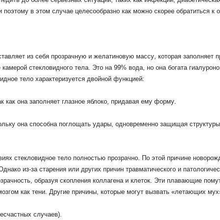
и
поэтому
в
этом
случае
целесообразно
как
можно
скорее
обратиться
к
о
ставляет
из
себя
прозрачную
и
желатиновую
массу
,
которая
заполняет
п
е
камерой
стекловидного
тела
.
Это
на
99
%
вода
,
но
она
богата
гиалуроно
идное
тело
характеризуется
двойной
функцией
:
ак
как
она
заполняет
глазное
яблоко
,
придавая
ему
форму
.
ольку
она
способна
поглощать
удары
,
одновременно
защищая
структуры
виях
стекловидное
тело
полностью
прозрачно
.
По
этой
причине
новорож
Однако
из
-
за
старения
или
других
причин
травматического
и
патологичес
зрачность
,
образуя
скопления
коллагена
и
клеток
.
Эти
плавающие
пому
мозгом
как
тени
.
Другие
причины
,
которые
могут
вызвать
«
летающих
мух
есчастных
случаев
).