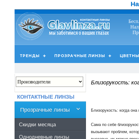
На
Бесп
Нал
Пр
ТРЕНДЫ
ПРОЗРАЧНЫЕ ЛИНЗЫ
ЦВЕТНЫ
Близорукость: ко
КОНТАКТНЫЕ ЛИНЗЫ
Прозрачные линзы
Близорукость
:
когда
она
Скидки месяца
Сама
по
себе
близорукос
вызывают
проблем
,
кото
Однодневные линзы
внезапно
,
их
можно
прос