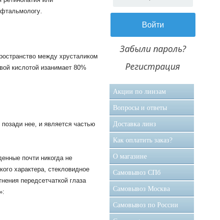
фтальмологу
.
Забыли пароль?
ространство
между
хрусталиком
Регистрация
вой
кислотой
и
занимает
80
%
Акции по линзам
Вопросы и ответы
Доставка линз
позади
нее
,
и
является
частью
Как оплатить заказ?
О магазине
денные
почти
никогда
не
кого
характера
,
стекловидное
Самовывоз CПб
тнения
перед
сетчаткой
глаза
Самовывоз Москва
»:
Самовывоз по России