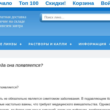
чало
Топ 100
Скидки!
Корзина
Во
латная доставка
ичие на складе
ивезем завтра
Е ЛИНЗЫ
РАСТВОРЫ И КАПЛИ
ИНФОРМАЦИЯ
гда она появляется?
появляется
?
ть
не
обязательно
является
симптомом
заболевания
.
В
подавляющем
б
рые
настолько
важны
,
что
требуют
медицинского
вмешательства
.
Однак
ледить
до
более
серьезных
ситуаций
,
таких
как
инфекции
,
диабетическа