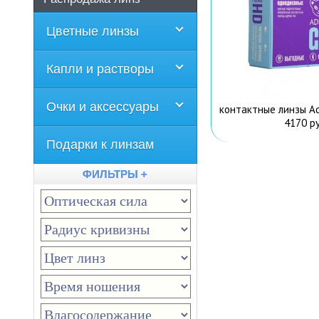
Цветные линзы
Капли и растворы
Очки и аксессуары
контактные линзы Adr
4170 ру
Подарки к линзам
ФИЛЬТРЫ +