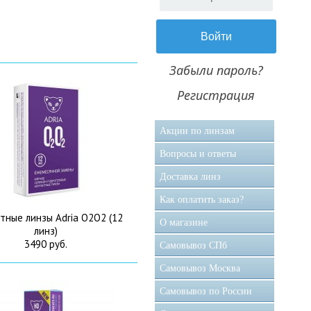
Забыли пароль?
Регистрация
Акции по линзам
Вопросы и ответы
Доставка линз
Как оплатить заказ?
тные линзы Adria O2O2 (12
О магазине
линз)
3490 руб.
Самовывоз CПб
Самовывоз Москва
Самовывоз по России