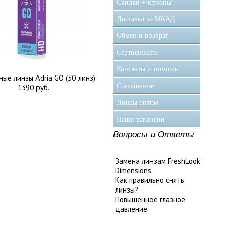
Скидки + купоны
Доставка за МКАД
Обмен и возврат
Сертификаты
Контакты и помощь
ые линзы Adria GO (30 линз)
Соглашение
1390 руб.
Линзы оптом
Наши вакансии
Вопросы и Ответы
Замена линзам FreshLook
Dimensions
Как правильно снять
линзы?
Повышенное глазное
давление