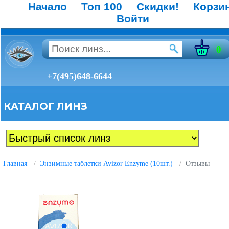
Начало
Топ 100
Скидки!
Корзи
Войти
0
+7(495)648-6644
КАТАЛОГ ЛИНЗ
Главная
Энзимные таблетки Avizor Enzyme (10шт.)
Отзывы