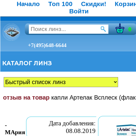
Начало
Топ 100
Скидки!
Корзи
Войти
0
+7(495)648-6644
КАТАЛОГ ЛИНЗ
отзыв на товар
капли Артелак Всплеск (флак
Дата добавления:
-
08.08.2019
МАрия