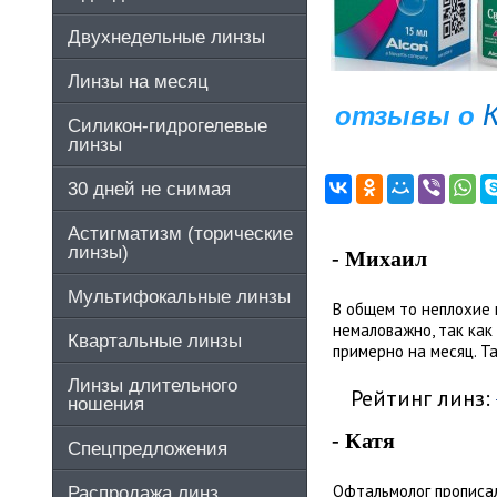
Двухнедельные линзы
Линзы на месяц
отзывы о
Силикон-гидрогелевые
линзы
30 дней не снимая
Астигматизм (торические
линзы)
- Михаил
Мультифокальные линзы
В общем то неплохие 
немаловажно, так как 
Квартальные линзы
примерно на месяц. Та
Линзы длительного
Рейтинг линз:
ношения
- Катя
Спецпредложения
Офтальмолог прописал
Распродажа линз