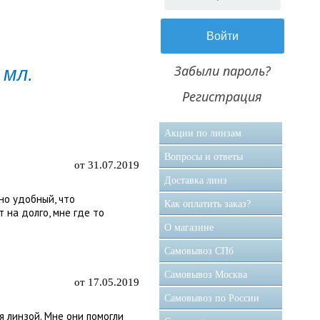
Забыли пароль?
 мл.
Регистрация
Акции по линзам
Вопросы и ответы
от 31.07.2019
Доставка линз
но удобный, что
Как оплатить заказ?
 на долго, мне где то
О магазине
Самовывоз CПб
Самовывоз Москва
от 17.05.2019
Самовывоз по России
я линзой. Мне они помогли