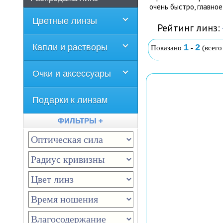
очень быстро, главное
Цветные линзы
Рейтинг линз:
Капли и растворы
1
2
Показано
-
(всег
Очки и аксессуары
Подарки к линзам
ФИЛЬТРЫ +