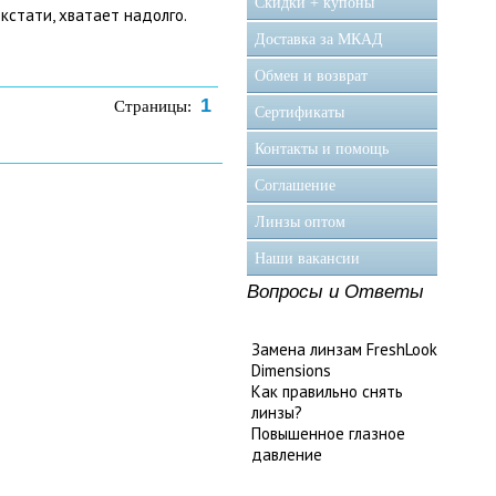
Скидки + купоны
 кстати, хватает надолго.
Доставка за МКАД
Обмен и возврат
1
Страницы:
Сертификаты
Контакты и помощь
Соглашение
Линзы оптом
Наши вакансии
Вопросы и Ответы
Замена линзам FreshLook
Dimensions
Как правильно снять
линзы?
Повышенное глазное
давление