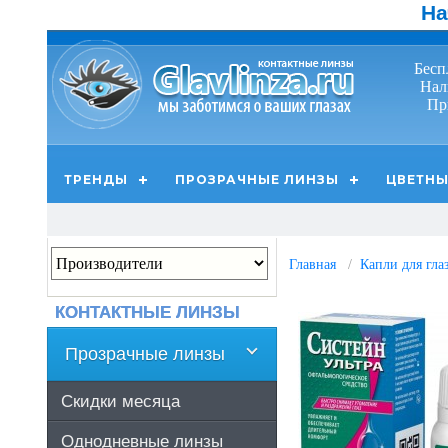
На
Бесп
Нал
Пр
ТРЕНДЫ
ПРОЗРАЧНЫЕ ЛИНЗЫ
ЦВЕТНЫ
Главная
Капли для гла
КОНТАКТНЫЕ ЛИНЗЫ
Прозрачные линзы
Скидки месяца
Однодневные линзы