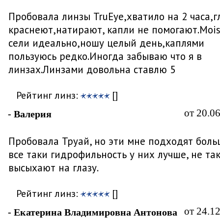
Пробовала линзы TruEye,хватило на 2 часа,г
краснеют,натирают, капли не помогают.Mois
сели идеально,ношу целый день,каплями
пользуюсь редко.Иногда забываю что я в
линзах.Линзами довольна ставлю 5
Рейтинг линз:
[]
от 20.0
- Валерия
Пробовала Труай, но эти мне подходят боль
все таки гидрофильность у них лучше, не та
высыхают на глазу.
Рейтинг линз:
[]
от 24.1
- Екатерина Владимировна Антонова