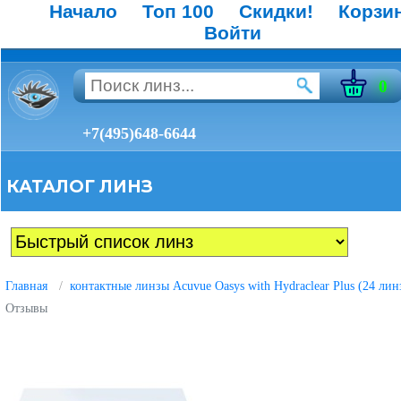
Начало
Топ 100
Скидки!
Корзи
Войти
0
+7(495)648-6644
КАТАЛОГ ЛИНЗ
Главная
контактные линзы Acuvue Oasys with Hydraclear Plus (24 лин
Отзывы