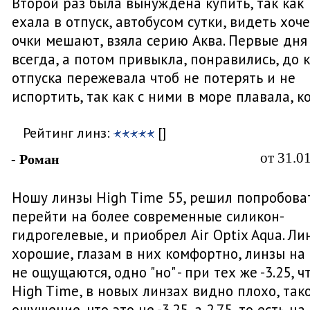
Второй раз была вынуждена купить, так как
ехала в отпуск, автобусом сутки, видеть хоче
очки мешают, взяла серию Аква. Первые дня
всегда, а потом привыкла, понравились, до 
отпуска пережевала чтоб не потерять и не
испортить, так как с ними в море плавала, к
Рейтинг линз:
[]
от 31.0
- Роман
Ношу линзы High Time 55, решил попробова
перейти на более современные силикон-
гидрогелевые, и приобрел Air Optix Aqua. Ли
хорошие, глазам в них комфортно, линзы на 
не ощущаются, одно "но" - при тех же -3.25, ч
High Time, в новых линзах видно плохо, так
ощущение, что это не -3.25, а 2.75, то есть на