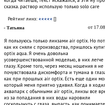
когда читаешь, текст искажался, а эти ну про
сказка. раствор использую только solo care
Рейтинг линз:
[]
от 17.0
- Татьяна
Я пользуюсь только линзами air optix. Но по
как их сняли с производства, пришлось купит
optix aqua. Я очень довольна
усовершенствованной моделью, в них легче
глазу. Кроме того, через месяц ношения я не
почувствовала дискомфорта и тумана в глаз
как при прошлых air optix. Есть еще один м
который меня приятно удивил. Когда я ходи
аквапарк с обычными air optix, линзы все вр
из за попадания в них воды наровили
соскользнуть с глаза, выпасть, как понимаете