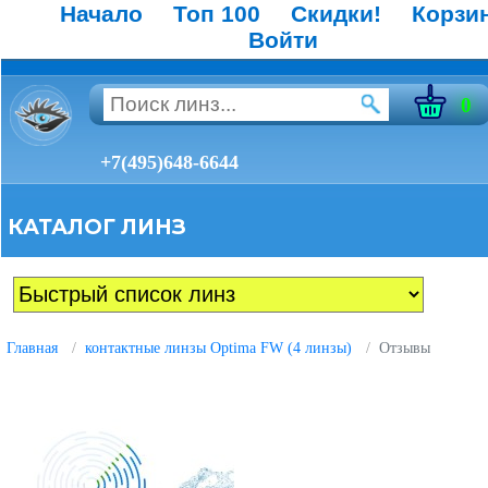
Начало
Топ 100
Скидки!
Корзи
Войти
0
+7(495)648-6644
КАТАЛОГ ЛИНЗ
Главная
контактные линзы Optima FW (4 линзы)
Отзывы