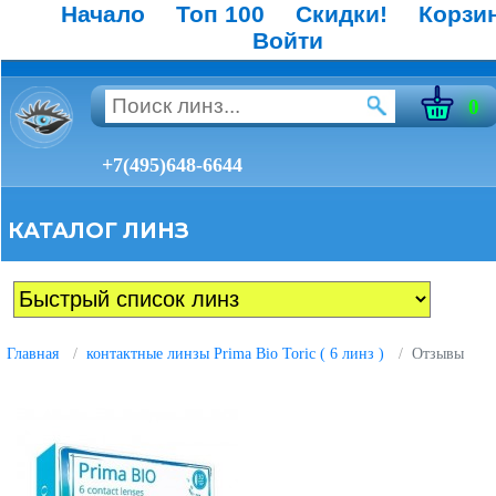
Начало
Топ 100
Скидки!
Корзи
Войти
0
+7(495)648-6644
КАТАЛОГ ЛИНЗ
Главная
контактные линзы Prima Bio Toric ( 6 линз )
Отзывы