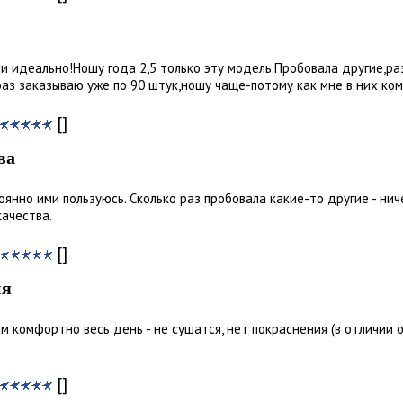
и идеально!Ношу года 2,5 только эту модель.Пробовала другие,ра
раз заказываю уже по 90 штук,ношу чаще-потому как мне в них ко
[]
ва
оянно ими пользуюсь. Сколько раз пробовала какие-то другие - нич
ачества.
[]
ия
м комфортно весь день - не сушатся, нет покраснения (в отличии 
[]