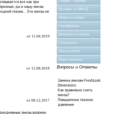
Скидки + купоны
асплывается все как при
 капризные, да и нашу линзы
Доставка за МКАД
родной глазик... Эти линзы не
Обмен и возврат
Сертификаты
Контакты и помощь
от 11.04.2019
Соглашение
Линзы оптом
Наши вакансии
Вопросы и Ответы
от 12.08.2018
Замена линзам FreshLook
Dimensions
Как правильно снять
линзы?
Повышенное глазное
от 08.12.2017
давление
 однодневные линзы вопреки