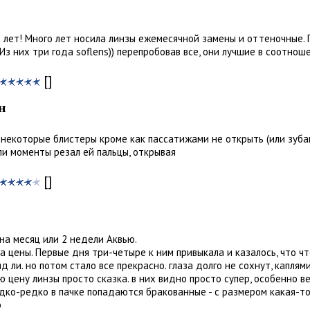
 лет! Много лет носила линзы ежемесячной замены и оттеночные. 
з них три года soflens)) перепробовав все, они лучшие в соотнош
[]
н
некоторые блистеры кроме как пассатижами не открыть (или зубам
ли моменты резал ей пальцы, открывая
[]
на месяц или 2 недели Аквью.
а цены. Первые дня три-четыре к ним привыкала и казалось, что ч
д ли. но потом стало все прекрасно. глаза долго не сохнут, каплям
 цену линзы просто сказка. в них видно просто супер, особенно в
дко-редко в пачке попадаются бракованные - с размером какая-т
р