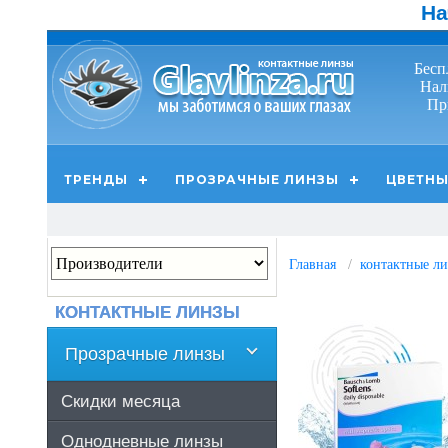
На
Бесп
Нал
Пр
ТРЕНДЫ
ПРОЗРАЧНЫЕ ЛИНЗЫ
ЦВЕТНЫ
Главная
контактные лин
КОНТАКТНЫЕ ЛИНЗЫ
Прозрачные линзы
Скидки месяца
Однодневные линзы