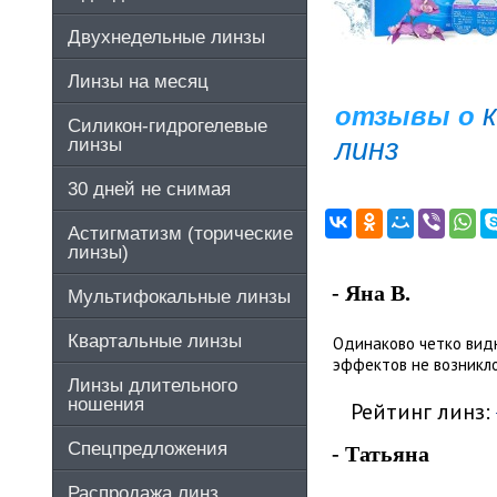
Двухнедельные линзы
Линзы на месяц
отзывы о
Силикон-гидрогелевые
линз
линзы
30 дней не снимая
Астигматизм (торические
линзы)
- Яна В.
Мультифокальные линзы
Квартальные линзы
Одинаково четко видн
эффектов не возникл
Линзы длительного
ношения
Рейтинг линз:
Спецпредложения
- Татьяна
Распродажа линз