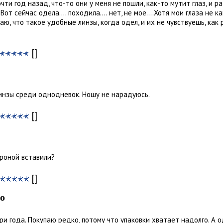
чти год назад, что-то они у меня не пошли, как-то мутит глаз, и р
. Вот сейчас одела.... походила.... нет, не мое....Хотя мои глаза не
аю, что такое удобные линзы, когда одел, и их не чувствуешь, как 
[]
инзы среди однодневок. Ношу не нарадуюсь.
[]
ороной вставили?
[]
о
ри года. Покупаю редко, потому что упаковки хватает надолго. А