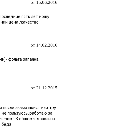
от 15.06.2016
Последние пять лет ношу
ении цена /качество
от 14.02.2016
и)- фольга запаяна
от 21.12.2015
то после аквью моист или тру
и не пользуюсь, работаю за
ечером ! В общем я довольна
о беда