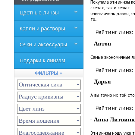
Покупала эти линзы по
слезах, так и лежат...
Цветные линзы
очень-очень давно, зн
то...
Капли и растворы
Рейтинг линз:
- Антон
Очки и аксессуары
Самые экономичные л
Подарки к линзам
Рейтинг линз:
ФИЛЬТРЫ +
- Дарья
А вы точно их той ст
Рейтинг линз:
- Анна Литвинк
Эти линзы ношу уже т