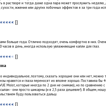
ь в растворе и тогда даже одна пара может прослужить неделю, д
 сухости, жжения или других побочных эффектов я за три года ис
[]
ами больше года. Отлично подходят, очень комфортно в них. Очен
0 часов в день, иногда использую увлажняющие капли для глаз.
[]
ина
 индивидуальное, поэтому, сказать хорошие они или нет, можно 
зы нравятся и глаза переносят их вполне хорошо. Поставила бы 4+ 
UE Moist, которые иногда по 2 дня не снимаю), но по сравнению с
сыпан - они просто шикарны (и в 2,5 раза дешевле!). В общем, нош
вольствием буду пользоваться дальш
[]