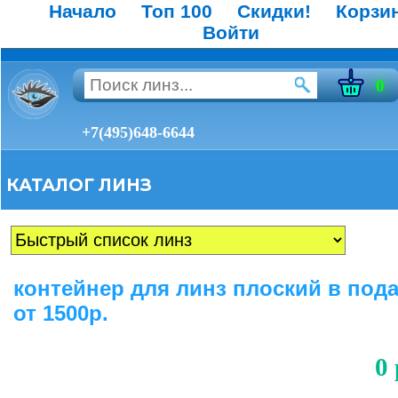
Начало
Топ 100
Скидки!
Корзи
Войти
0
+7(495)648-6644
КАТАЛОГ ЛИНЗ
контейнер для линз плоский в под
от 1500р.
0 