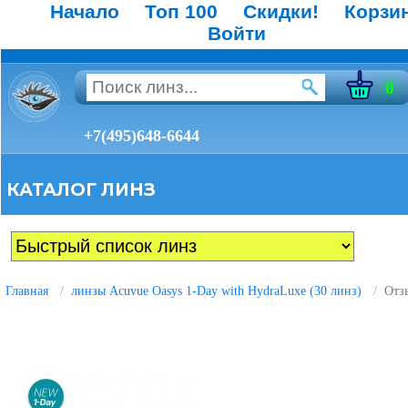
Начало
Топ 100
Скидки!
Корзи
Войти
0
+7(495)648-6644
КАТАЛОГ ЛИНЗ
Главная
линзы Acuvue Oasys 1-Day with HydraLuxe (30 линз)
Отз