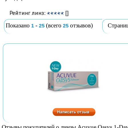
Рейтинг линз:
[]
Показано
-
(всего
отзывов)
Страни
1
25
25
Отзывы покупателей о линзы Acuvue Oasys 1-Day