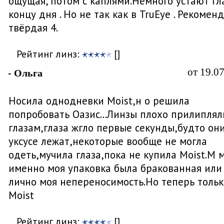
ощущая, потом с каплями.Немного устают гл
концу дня . Но не так как в TruEye . Рекомен
твёрдая 4.
Рейтинг линз:
[]
от 19.0
- Ольга
Носила однодневки Moist,н о решила
попробовать Оазис...Линзы плохо прилиплял
глазам,глаза жгло первые секунды,будто они
уксусе лежат,некоторые вообще не могла
одеть,мучила глаза,пока не купила Moist.М 
именно моя упаковка была бракованная или
лично моя непереносимость.Но теперь тольк
Moist
Рейтинг линз:
[]