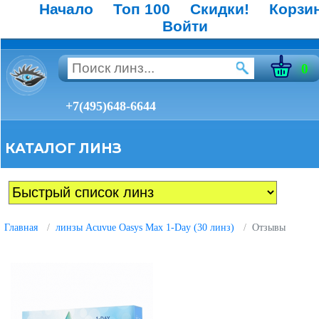
Начало
Топ 100
Скидки!
Корзи
Войти
0
+7(495)648-6644
КАТАЛОГ ЛИНЗ
Главная
линзы Acuvue Oasys Max 1-Day (30 линз)
Отзывы