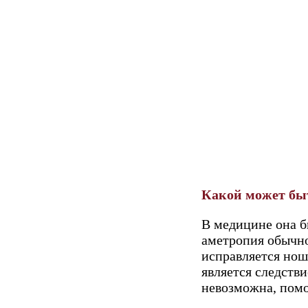
Какой может бы
В медицине она б
аметропия обычно
исправляется нош
является следств
невозможна, помо