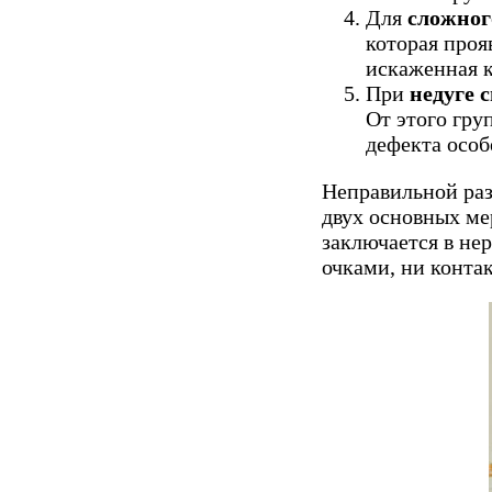
Для
сложног
которая проя
искаженная 
При
недуге 
От этого гру
дефекта особ
Неправильной раз
двух основных ме
заключается в не
очками, ни конта