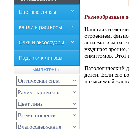
Цветные линзы
Разнообразные д
Капли и растворы
Наш глаз изменчи
строением, физи
астигматизмом сч
Очки и аксессуары
ухудшает зрение, 
симптомов. Этот 
Подарки к линзам
Патологический д
ФИЛЬТРЫ +
детей. Если его в
называемый «лени