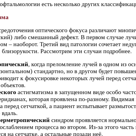
офтальмологии есть несколько других классификац
зма
средоточения оптического фокуса различают миопи
кий) либо смешанный дефект. В первом случае луч
ром – наоборот. Третий вид патологии сочетает недуг
и близорукости. Рассмотрим эти случаи подробнее.
опический
, когда преломление лучей в одном из о
зонтальном) стандартно, но в другом будет повыш
иводит к фокусировке некоторых лучей перед сетча
объектов.
ского
астигматизма в запущенном виде особо часто
ридианах, которая проявлена по-разному. Видимая
а перед сетчаткой, а пациент испытывает размытос
вдаль.
перметропический
синдром проявляется нормально
ослаблением процесса во втором. Из-за этого част
ся на сетчатке, а остальные позади неё.