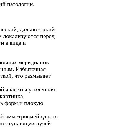
ий патологии.
ческий, дальнозоркий
и локализуются перед
и в виде и
сновных меридианов
енным. Избыточная
ткой, что размывает
й является усиленная
 картинка
ть форм и плохую
й эмметропией одного
ь поступающих лучей