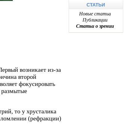
СТАТЬИ
Новые статьи
Публикации
Статьи о зрении
Первый возникает из-за
ричина второй
зволяет фокусировать
т размытые
рий, то у хрусталика
реломлении (рефракции)