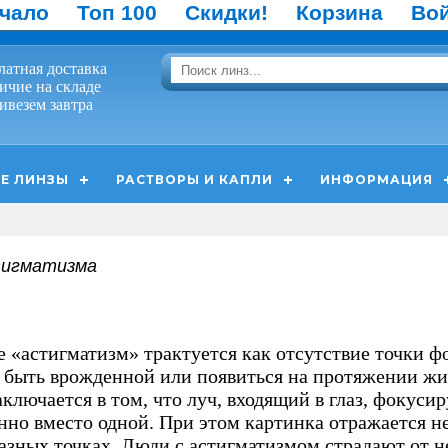
чало
Топ 100
Скидки!
Корзина
Во
латная доставка
ичие на складе
ивезем завтра
Е ЛИНЗЫ
РАСТВОРЫ И КАПЛИ
ИНФОРМАЦИЯ
тигматизма
е «астигматизм» трактуется как отсутствие точки ф
быть врожденной или появиться на протяжении жи
ключается в том, что луч, входящий в глаз, фокусир
но вместо одной. При этом картинка отражается не 
разных точках. Люди с астигматизмом страдают от н