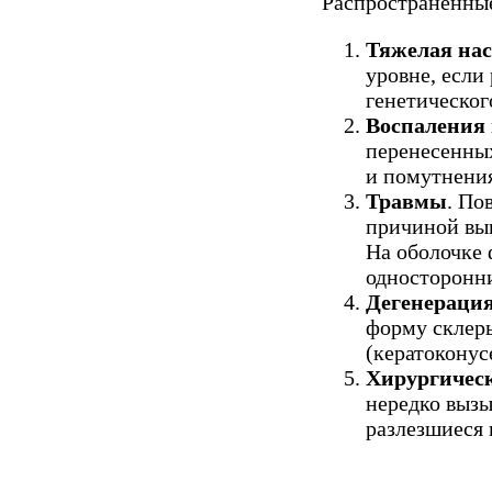
Распространенные
Тяжелая нас
уровне, если
генетическог
Воспаления 
перенесенных
и помутнения
Травмы
. По
причиной выв
На оболочке 
односторонни
Дегенерация
форму склеры
(кератоконус
Хирургичес
нередко вызы
разлезшиеся 