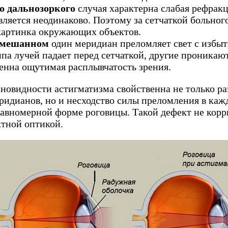
о дальнозоркого
случая характерна слабая рефракц
вляется неодинаково. Поэтому за сетчаткой больного
картинка окружающих объектов.
смешанном
один меридиан преломляет свет с избыт
ппа лучей падает перед сетчаткой, другие проникают
енна ощутимая расплывчатость зрения.
новидности астигматизма свойственна не только ра
ридианов, но и несходство силы преломления в каж
равномерной форме роговицы. Такой дефект не корр
ктной оптикой.