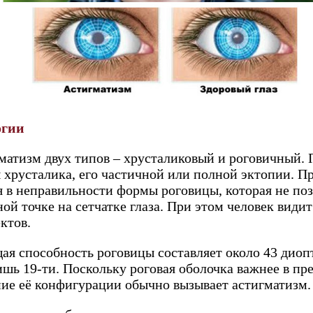
огии
матизм двух типов – хрусталиковый и роговичный. 
хрусталика, его частичной или полной эктопии. П
я в неправильности формы роговицы, которая не по
ой точке на сетчатке глаза. При этом человек види
ктов.
я способность роговицы составляет около 43 диопт
лишь 19-ти. Поскольку роговая оболочка важнее в п
ние её конфигурации обычно вызывает астигматизм.