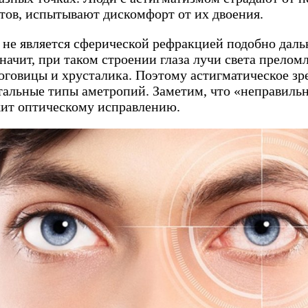
тов, испытывают дискомфорт от их двоения.
 не является сферической рефракцией подобно даль
начит, при таком строении глаза лучи света прелом
оговицы и хрусталика. Поэтому астигматическое зр
стальные типы аметропий. Заметим, что «неправиль
ит оптическому исправлению.