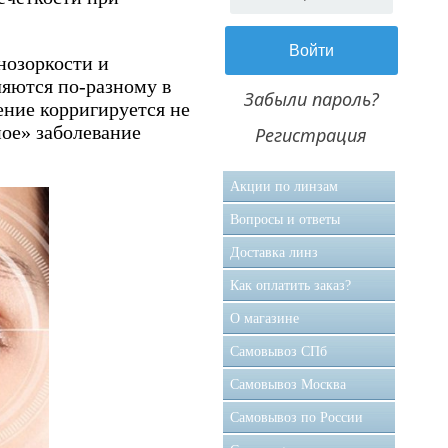
нозоркости и
ляются по-разному в
Забыли пароль?
ение корригируется не
ное» заболевание
Регистрация
Акции по линзам
Вопросы и ответы
Доставка линз
Как оплатить заказ?
О магазине
Самовывоз CПб
Самовывоз Москва
Самовывоз по России