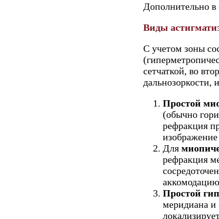
Дополнительно в 
Виды астигмати
С учетом зоны со
(гиперметропичес
сетчаткой, во вто
дальнозоркости, 
Простой ми
(обычно гори
рефракция пр
изображение 
Для
миопиче
рефракция ме
сосредоточен
аккомодацию 
Простой ги
меридиана и 
локализирует