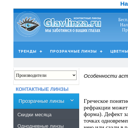
На
Бесп
Нал
Пр
ТРЕНДЫ
ПРОЗРАЧНЫЕ ЛИНЗЫ
ЦВЕТНЫ
Особенности ас
КОНТАКТНЫЕ ЛИНЗЫ
Греческое поняти
Прозрачные линзы
рефракции может 
форма). Дефект за
Скидки месяца
точках одновремен
Однодневные линзы
нею или сзади в 