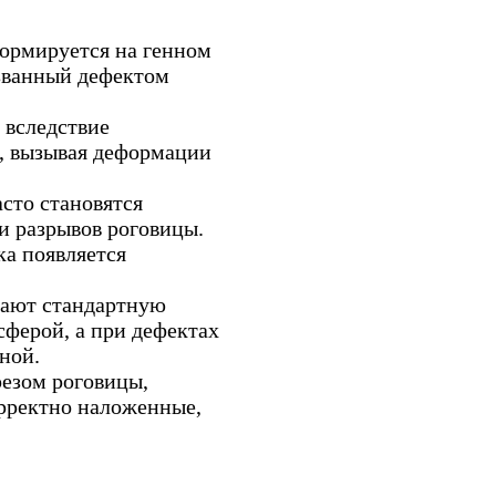
ормируется на генном
ызванный дефектом
 вследствие
, вызывая деформации
сто становятся
и разрывов роговицы.
а появляется
жают стандартную
сферой, а при дефектах
ной.
резом роговицы,
орректно наложенные,