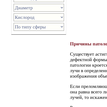
Причины патол
Существует астиг
дефектной формы 
патологии кроетс
лучи в определенн
изображения объе
Если преломляюща
она равна всего 
лучей, то искаже