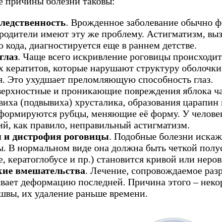
 причины болезни таковы:
ледственность
. Врожденное заболевание обычно ф
 родители имеют эту же проблему. Астигматизм, в
о кода, диагностируется еще в раннем детстве.
глаз
. Чаще всего искривление роговицы происходит
 кератитов, которые нарушают структуру оболочки
. Это ухудшает преломляющую способность глаз.
верхностные и проникающие повреждения яблока ча
иха (подвывиха) хрусталика, образования царапин 
формируются рубцы, меняющие её форму. У человек
й, как правило, неправильный астигматизм.
 и дистрофия роговицы
. Подобные болезни иска
. В нормальном виде она должна быть четкой полу
е, кератоглобусе и пр.) становится кривой или неров
кие вмешательства
. Лечение, сопровождаемое раз
вает деформацию последней. Причина этого – нек
швы, их удаление раньше времени.