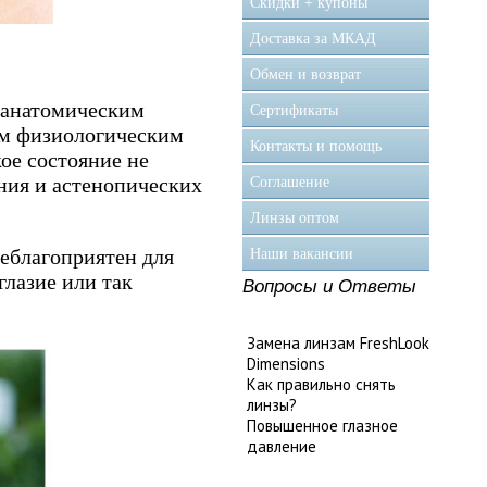
Скидки + купоны
Доставка за МКАД
Обмен и возврат
о анатомическим
Сертификаты
ым физиологическим
Контакты и помощь
ое состояние не
ения и астенопических
Соглашение
Линзы оптом
неблагоприятен для
Наши вакансии
глазие или так
Вопросы и Ответы
Замена линзам FreshLook
Dimensions
Как правильно снять
линзы?
Повышенное глазное
давление