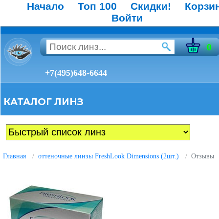
Начало
Топ 100
Скидки!
Корзи
Войти
0
+7(495)648-6644
КАТАЛОГ ЛИНЗ
Главная
оттеночные линзы FreshLook Dimensions (2шт.)
Отзывы