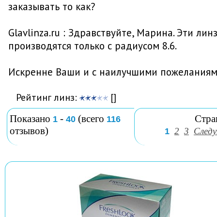
заказывать то как?
Glavlinza.ru : Здравствуйте, Марина. Эти лин
производятся только с радиусом 8.6.
Искренне Ваши и с наилучшими пожеланиям
Рейтинг линз:
[]
Показано
-
(всего
Стра
1
40
116
отзывов)
2
3
След
1