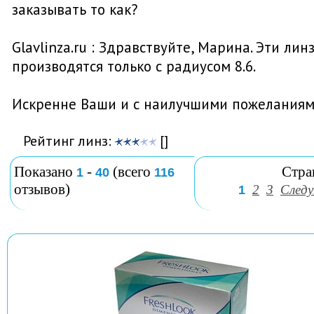
заказывать то как?
Glavlinza.ru : Здравствуйте, Марина. Эти лин
производятся только с радиусом 8.6.
Искренне Ваши и с наилучшими пожеланиям
Рейтинг линз:
[]
Показано
-
(всего
Стра
1
40
116
отзывов)
2
3
След
1