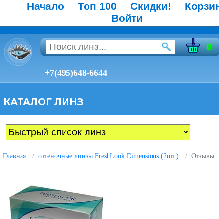
Начало
Топ 100
Скидки!
Корзи
Войти
0
+7(495)648-6644
КАТАЛОГ ЛИНЗ
Главная
оттеночные линзы FreshLook Dimensions (2шт.)
Отзывы