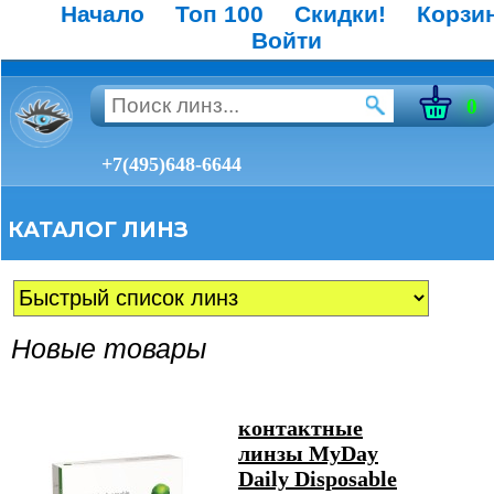
Начало
Топ 100
Скидки!
Корзи
Войти
0
+7(495)648-6644
КАТАЛОГ ЛИНЗ
Новые товары
контактные
линзы MyDay
Daily Disposable