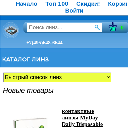
Начало
Топ 100
Скидки!
Корзи
Войти
0
+7(495)648-6644
КАТАЛОГ ЛИНЗ
Новые товары
контактные
линзы MyDay
Daily Disposable