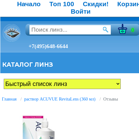
Начало
Топ 100
Скидки!
Корзи
Войти
0
+7(495)648-6644
КАТАЛОГ ЛИНЗ
Главная
раствор ACUVUE RevitaLens (360 мл)
Отзывы