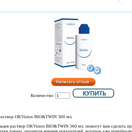
Количество:
раствор OKVision BIO&TWIN 360 мл.
льцев раствор OKVision BIO&TWIN 360 мл. помогут вам сделать пр
тки товара, прочитав мнения покупателей, которые уже приобрели 