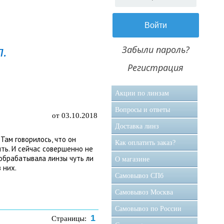
Забыли пароль?
л.
Регистрация
Акции по линзам
Вопросы и ответы
от 03.10.2018
Доставка линз
Там говорилось, что он
Как оплатить заказ?
ить. И сейчас совершенно не
обрабатывала линзы чуть ли
О магазине
 них.
Самовывоз CПб
Самовывоз Москва
Самовывоз по России
1
Страницы: