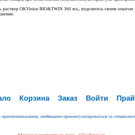
сь раствор OKVision BIO&TWIN 360 мл., поделитесь своим опытом
ешение.
ало
Корзина
Заказ
Войти
Прай
 противопоказания, необходимо проконсультироваться со специалис