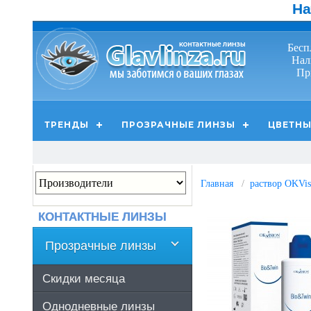
На
Бесп
Нал
Пр
ТРЕНДЫ
ПРОЗРАЧНЫЕ ЛИНЗЫ
ЦВЕТНЫ
Главная
раствор OKVi
КОНТАКТНЫЕ ЛИНЗЫ
Прозрачные линзы
Скидки месяца
Однодневные линзы