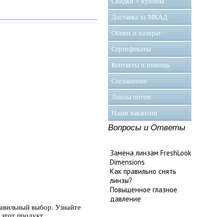
Скидки + купоны
Доставка за МКАД
Обмен и возврат
Сертификаты
Контакты и помощь
Соглашение
Линзы оптом
Наши вакансии
Вопросы и Ответы
Замена линзам FreshLook
Dimensions
Как правильно снять
линзы?
Повышенное глазное
давление
авильный выбор. Узнайте
этот продукт.