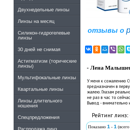
Двухнедельные линзы
Линзы на месяц
отзывы о
Силикон-гидрогелевые
линзы
30 дней не снимая
Астигматизм (торические
линзы)
- Лена Малыше
Мультифокальные линзы
У меня к сожалению СС
предназначен в первую
Квартальные линзы
жалею. Глазам реальн
не раз в час то сейча
Линзы длительного
Вывод - внимательно и
ношения
Рейтинг линз:
Спецпредложения
1
1
Показано
-
(всег
Распродажа линз