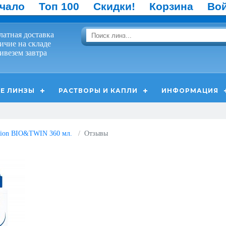
чало
Топ 100
Скидки!
Корзина
Во
латная доставка
ичие на складе
ивезем завтра
Е ЛИНЗЫ
РАСТВОРЫ И КАПЛИ
ИНФОРМАЦИЯ
sion BIO&TWIN 360 мл.
Отзывы