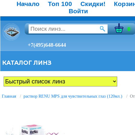
Начало
Топ 100
Скидки!
Корзи
Войти
0
+7(495)648-6644
КАТАЛОГ ЛИНЗ
Главная
раствор RENU MPS для чувствительных глаз (120мл.)
От