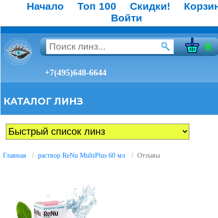
Начало
Топ 100
Скидки!
Корзи
Войти
0
+7(495)648-6644
КАТАЛОГ ЛИНЗ
Главная
раствор ReNu MultiPlus 60 мл
Отзывы