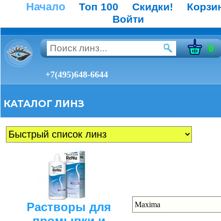
Начало
Топ 100
Скидки!
Корзи
Войти
0
+7(495)648-6644
КАТАЛОГ ЛИНЗ
Растворы для
промывки и