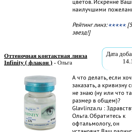
цветов. Искренне Ваш
наилучшими пожелан
Рейтинг линз:
[5
звезд!]
Дата доба
Оттеночная контактная линза
14.
Infinity ( флакон )
- Ольга
А что делать, если хоч
заказать, а кривизну 
не знаю (ну или что та
размер в общем)?
Glavlinza.ru : Здравств
Ольга. Обратитесь к
офтальмологу, он
установит Ваш радиус