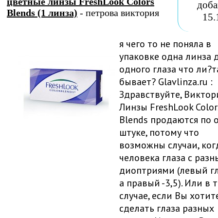
цветные линзы FreshLook Colors
доба
Blends (1 линза)
- петрова виктория
15.
я чего то не поняла в
упаковке одна линза 
одного глаза что ли?т
бывает? Glavlinza.ru :
Здравствуйте, Виктори
Линзы FreshLook Color
Blends продаются по 
штуке, потому что
возможны случаи, ког
человека глаза с раз
диоптриями (левый гла
а правый -3,5). Или в 
случае, если Вы хотит
сделать глаза разных