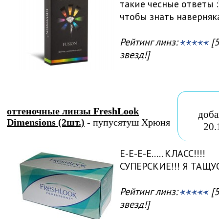
такие чесные ответы :
чтобы знать наверняк
Рейтинг линз:
[5
звезд!]
оттеночные линзы FreshLook
доба
Dimensions (2шт.)
- пупусятуш Хрюня
20.
Е-Е-Е-Е..... КЛАСС!!!!
СУПЕРСКИЕ!!! Я ТАЩУС
Рейтинг линз:
[5
звезд!]