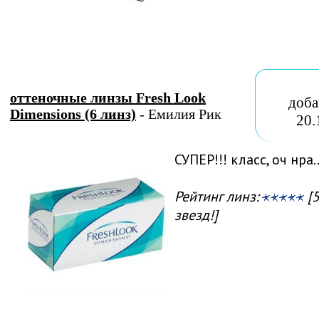
оттеночные линзы Fresh Look
доба
Dimensions (6 линз)
- Емилия Рик
20.
СУПЕР!!! класс, оч нра..
Рейтинг линз:
[5
звезд!]