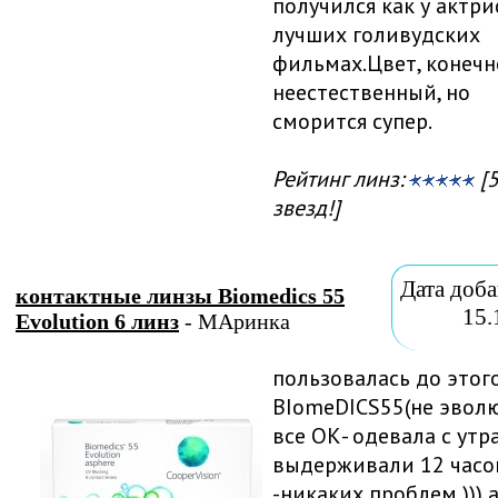
получился как у актри
лучших голивудских
фильмах.Цвет, конечн
неестественный, но
сморится супер.
Рейтинг линз:
[5
звезд!]
Дата доба
контактные линзы Biomedics 55
15.
Evolution 6 линз
- МАринка
пользовалась до этог
BIоmeDICS55(не эволю
все ОК- одевала с утр
выдерживали 12 часо
-никаких проблем ))) 