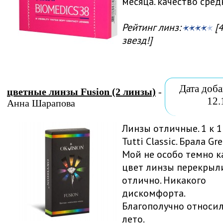
месяца. качество сред
Рейтинг линз:
[4
звезд!]
Дата доба
цветные линзы Fusion (2 линзы)
-
12.
Анна Шарапова
Линзы отличные. 1 к 1
Tutti Classic. Брала Gre
Мой не особо темно 
цвет линзы перекрыл
отлично. Никакого
дискомфорта.
Благополучно относил
лето.