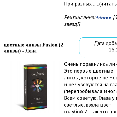
При разных
.....(читать
Рейтинг линз:
[5
звезд!]
Дата доба
цветные линзы Fusion (2
16.
линзы)
- Лена
Очень поравились лин
Это первые цветные
линзы, которые не м
и не чувсвуются на гл
(перепробывала многи
Всем советую. Глаза у
светлые, взяла цвет
голубой 2 - так что цв