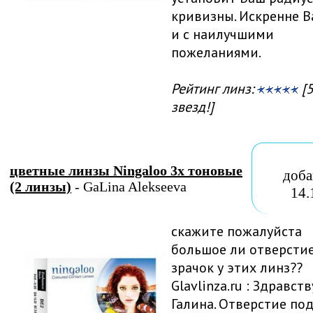
кривизны. Искренне 
и с наилучшими
пожеланиями.
Рейтинг линз:
[5
звезд!]
цветные линзы Ningaloo 3х тоновые
доба
(2 линзы)
- GaLina Alekseeva
14.
скажите пожалуйста
большое ли отверсти
зрачок у этих линз??
Glavlinza.ru : Здравств
Галина. Отверстие по