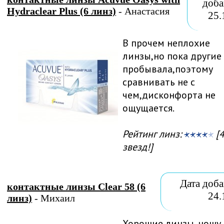
доба
Hydraclear Plus (6 линз)
- Анастасия
25.
В прочем неплохие
линзы,но пока другие
пробывала,поэтому
сравнивать не с
чем,дисконфорта не
ощущается.
Рейтинг линз:
[4
звезд!]
Дата доба
контактные линзы Clear 58 (6
24.
линз)
- Михаил
Хорошие линзы, ношу 