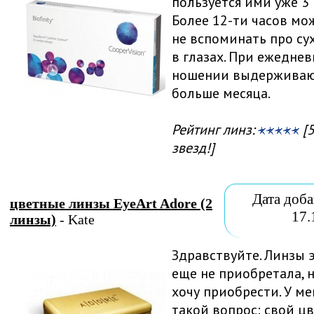
пользуется ими уже 3 
Более 12-ти часов мо
не вспоминать про су
в глазах. При ежедне
ношении выдержива
больше месяца.
Рейтинг линз:
[5
звезд!]
Дата доба
цветные линзы EyeArt Adore (2
17.
линзы)
- Kate
Здравствуйте. Линзы 
еще не приобретала, 
хочу приобрести. У ме
такой вопрос: свой ц