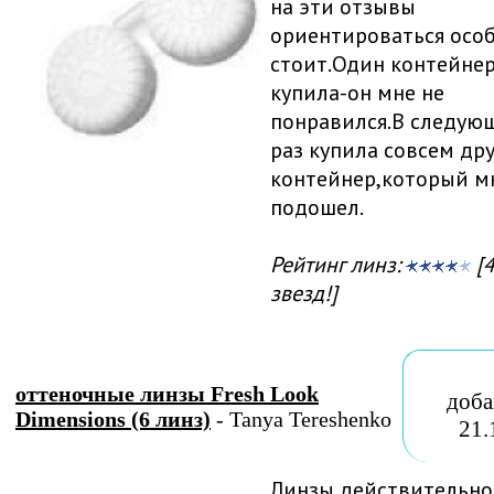
на эти отзывы
ориентироваться особ
стоит.Один контейне
купила-он мне не
понравился.В следую
раз купила совсем др
контейнер,который м
подошел.
Рейтинг линз:
[4
звезд!]
оттеночные линзы Fresh Look
доба
Dimensions (6 линз)
- Tanya Tereshenko
21.
Линзы действительно