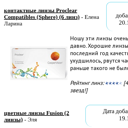
контактные линзы Proclear
доба
Compatibles (Sphere) (6 линз)
- Елена
20.
Ларина
Ношу эти линзы очен
давно. Хорошие линзы
последний год качест
ухудшилось, рвутся ча
раньше такого не был
Рейтинг линз:
[4
звезд!]
Дата доба
цветные линзы Fusion (2
19.
линзы)
- Эля