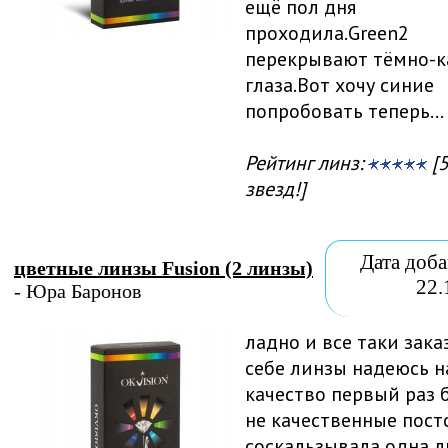
ещё пол дня
проходила.Green2
перекрывают тёмно-к
глаза.Вот хочу синие
попробовать теперь...
Рейтинг линз:
[5
звезд!]
Дата доба
цветные линзы Fusion (2 линзы)
22.
- Юра Баронов
ладно и все таки зака
себе линзы надеюсь н
качество первый раз 
не качественные пост
соскальзывала одна л