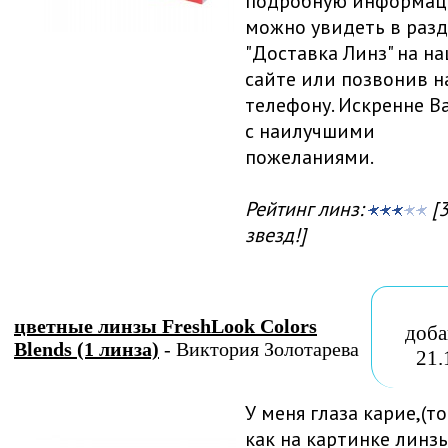
подробную информа
можно увидеть в раз
"Доставка Линз" на н
сайте или позвонив н
телефону. Искренне В
с наилучшими
пожеланиями.
Рейтинг линз:
[3
звезд!]
цветные линзы FreshLook Colors
доба
Blends (1 линза)
- Виктория Золотарева
21.
У меня глаза карие,(т
как на картинке линз