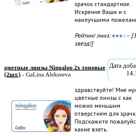
зрачок стандартное.
Искренне Ваши и с
наилучшими пожелан
Рейтинг линз:
[3
звезд!]
Дата доба
цветные линзы Ningaloo 2х тоновые
14.
(2шт.)
- GaLina Alekseeva
здравствуйте! Мне н
цветные линзы с как
можно меньшим
отверстием для зрачк
Подскажите пожалуйс
какие взять.