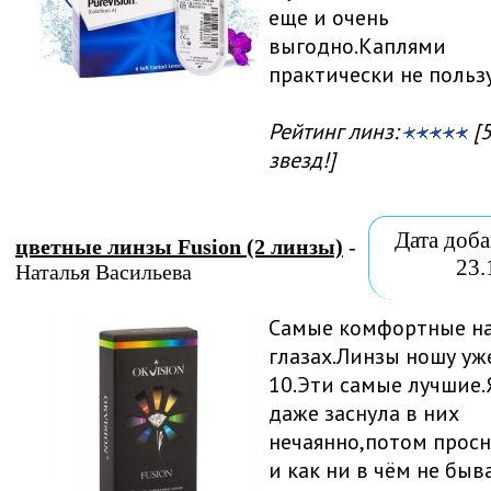
еще и очень
выгодно.Каплями
практически не польз
Рейтинг линз:
[5
звезд!]
Дата доба
цветные линзы Fusion (2 линзы)
-
23.
Наталья Васильева
Самые комфортные н
глазах.Линзы ношу уж
10.Эти самые лучшие.
даже заснула в них
нечаянно,потом просн
и как ни в чём не быв