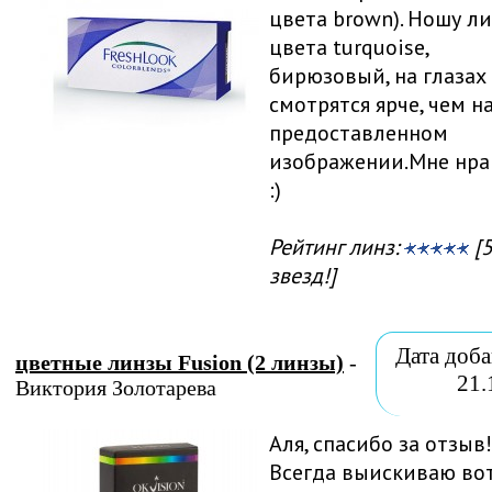
цвета brown). Ношу л
цвета turquoise,
бирюзовый, на глазах
смотрятся ярче, чем н
предоставленном
изображении.Мне нра
:)
Рейтинг линз:
[5
звезд!]
Дата доба
цветные линзы Fusion (2 линзы)
-
21.
Виктория Золотарева
Аля, спасибо за отзыв!
Всегда выискиваю во