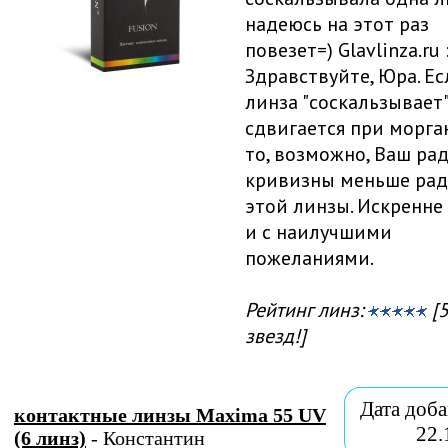
надеюсь на этот раз
повезет=) Glavlinza.ru 
Здравствуйте, Юра. Ес
линза "соскальзывает
сдвигается при морга
то, возможно, Ваш ра
кривизны меньше рад
этой линзы. Искренне
и с наилучшими
пожеланиями.
Рейтинг линз:
[5
звезд!]
Дата доба
контактные линзы Maxima 55 UV
22.
(6 линз)
- Константин