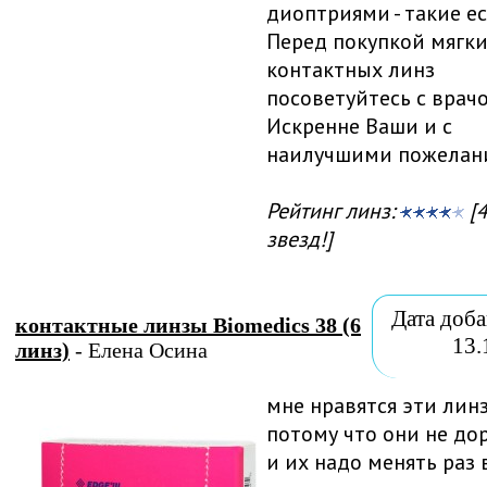
диоптриями - такие ес
Перед покупкой мягк
контактных линз
посоветуйтесь с врачо
Искренне Ваши и с
наилучшими пожелан
Рейтинг линз:
[4
звезд!]
Дата доба
контактные линзы Biomedics 38 (6
13.
линз)
- Елена Осина
мне нравятся эти линз
потому что они не до
и их надо менять раз 