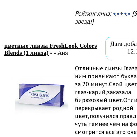
Рейтинг линз:
[5
звезд!]
Дата доба
цветные линзы FreshLook Colors
12.
Blends (1 линза)
- - Аня
Отличные линзы.Глаза
ним привыкают буква
за 20 минут.Свой цве
глаз-карий,заказала
бирюзовый цвет.Отл
перекрывает родной
цвет,получился правд
чуть темнее чем на ф
смотрится все это оч