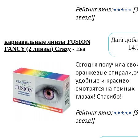
Рейтинг линз:
[3
звезд!]
Дата доба
карнавальные линзы FUSION
14.
FANCY (2 линзы) Crazy
- Ева
Сегодня получила сво
оранжевые спирали,о
удобные и красиво
смотрятся на темных
глазах! Спасибо!
Рейтинг линз:
[5
звезд!]