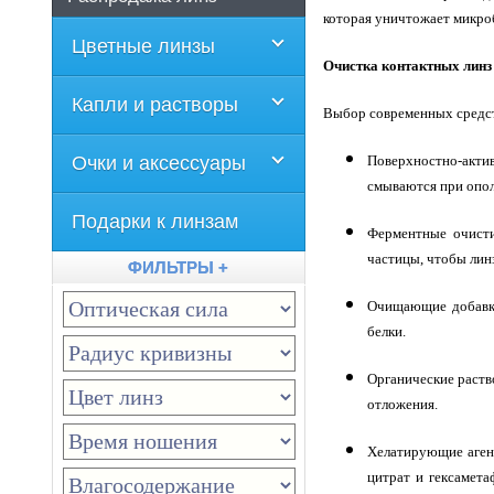
которая уничтожает микроб
Цветные линзы
Очистка контактных линз
Капли и растворы
Выбор современных средст
Очки и аксессуары
Поверхностно-актив
смываются при опол
Подарки к линзам
Ферментные очисти
частицы, чтобы лин
ФИЛЬТРЫ +
Очищающие добавки
белки.
Органические раств
отложения.
Хелатирующие аген
цитрат и гексамет