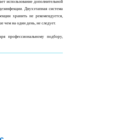
гает использование дополнительной
дезинфекции. Двухэтапная система
екции хранить не рекомендуется,
е чем на один день, не следует.
аря профессиональному подбору,
с