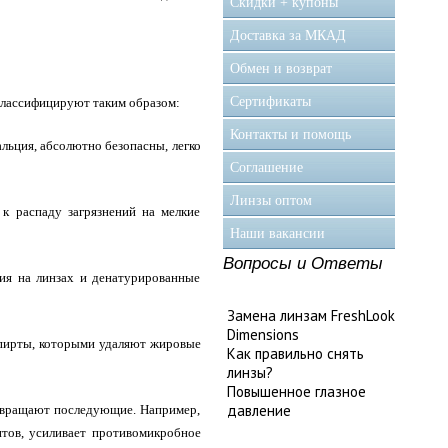
Скидки + купоны
Доставка за МКАД
Обмен и возврат
Сертификаты
классифицируют таким образом:
Контакты и помощь
льция, абсолютно безопасны, легко
Соглашение
Линзы оптом
к распаду загрязнений на мелкие
Наши вакансии
Вопросы и Ответы
ия на линзах и денатурированные
Замена линзам FreshLook
Dimensions
спирты, которыми удаляют жировые
Как правильно снять
линзы?
Повышенное глазное
давление
твращают последующие. Например,
нтов, усиливает противомикробное