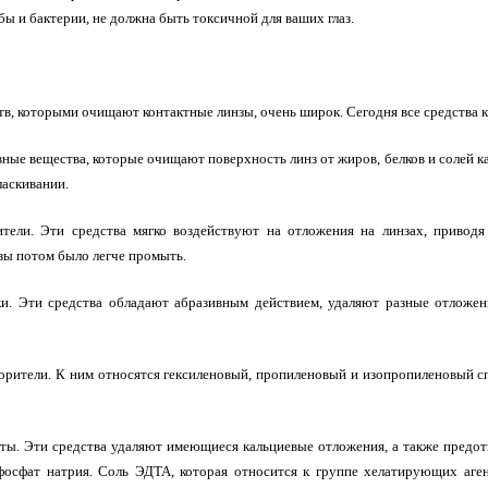
ы и бактерии, не должна быть токсичной для ваших глаз.
в, которыми очищают контактные линзы, очень широк. Сегодня все средства 
ные вещества, которые очищают поверхность линз от жиров, белков и солей ка
аскивании.
тели. Эти средства мягко воздействуют на отложения на линзах, приводя 
зы потом было легче промыть.
. Эти средства обладают абразивным действием, удаляют разные отложен
орители. К ним относятся гексиленовый, пропиленовый и изопропиленовый 
ты. Эти средства удаляют имеющиеся кальциевые отложения, а также предо
афосфат натрия. Соль ЭДТА, которая относится к группе хелатирующих аге