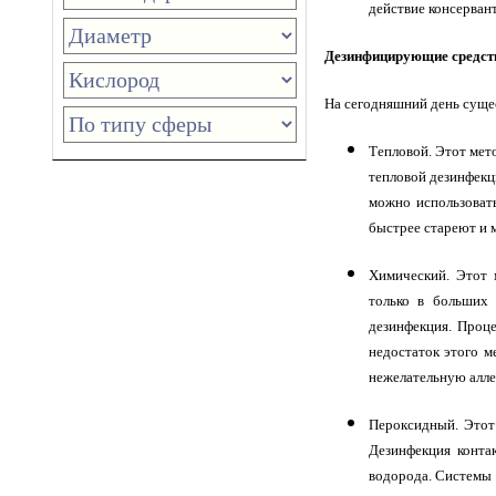
действие консервант
Дезинфицирующие средст
На сегодняшний день сущес
Тепловой. Этот мето
тепловой дезинфекц
можно использоват
быстрее стареют и 
Химический. Этот 
только в больших 
дезинфекция. Проц
недостаток этого м
нежелательную алле
Пероксидный. Этот
Дезинфекция конта
водорода. Системы 