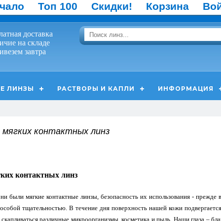
чало
Топ 100
Скидки!
Корзина
Во
латная доставка
ичие на складе
ивезем завтра
Е ЛИНЗЫ
РАСТВОРЫ И КАПЛИ
ИНФОРМАЦИЯ
 мягких контактных линз
гких контактных линз
ни были мягкие контактные линзы, безопасность их использования - прежде 
 особой тщательностью. В течение дня поверхность нашей кожи подвергается
 скапливаться различные микроорганизмы, косметика и пыль. Наши глаза – бл