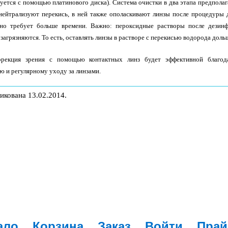
зуется с помощью платинового диска). Система очистки в два этапа предпола
нейтрализуют перекись, в ней также ополаскивают линзы после процедуры 
 но требует больше времени. Важно: пероксидные растворы после дезинф
 загрязняются. То есть, оставлять линзы в растворе с перекисью водорода дольш
оррекция зрения с помощью контактных линз будет эффективной благод
 и регулярному уходу за линзами.
икована 13.02.2014.
ало
Корзина
Заказ
Войти
Прай