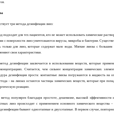
ов.
ва
твует три метода дезинфекции линз:
д подходит для тех пациентов, кто не может использовать химические раствор
ии с поверхности линз уничтожаются вирусы, микробы и бактерии. Существе
ь только для линз, которые содержат мало воды. Мягкие линзы с большим 
меняют свои характеристики.
метод дезинфекции заключается в использовании веществ, которые применя
концентрациях. Считается, чем сильнее концентрация химических элемен
едура дезинфекции проста: контактные линзы погружаются в жидкость на о
етода - на линзах остаются частицы химических веществ, которые при попа
ргическую реакцию.
 метод популярен благодаря простоте, дешевизне, высокой эффективности
ктных линз происходит с применением основного химического вещества 
дезинфекции бывают одноэтапные и двухэтапные. В первом случае, повторно