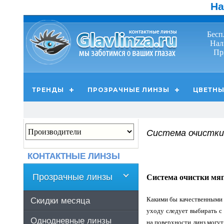
На
Бесп
Нал
Пр
ТРЕНДЫ
ПРОЗРАЧНЫЕ ЛИНЗЫ
ЦВЕТНЫ
Система очистки
КОНТАКТНЫЕ ЛИНЗЫ
Прозрачные линзы
Система очистки мя
Какими бы качественными 
Скидки месяца
уходу следует выбирать с
Однодневные линзы
на поверхности линз могут