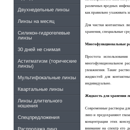
различных вредных инфекци
Двухнедельные линзы
как правильно ухаживать за
Линзы на месяц
Для чистки контактных ли
хранения, специальные сре
Силикон-гидрогелевые
линзы
Многофункциональные р
30 дней не снимая
Простота использования
Астигматизм (торические
многофункциональном рас
линзы)
увлажнения. Такие раств
жидкостей для контактны
Мультифокальные линзы
индивидуально.
Квартальные линзы
Жидкость для хранения л
Линзы длительного
ношения
Современные растворы для
линз и предохраняют глаза
Спецпредложения
концентрации этих консе
внимание на спектр его д
Распродажа линз