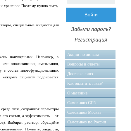
ри хранении. Поэтому нужно знать,
створы, специальные жидкости для
Забыли пароль?
Регистрация
Акции по линзам
чень популярными. Например, в
 или ополаскивания, смазывания,
Вопросы и ответы
ку в состав многофункциональных
Доставка линз
з каждому пациенту подбирается
Как оплатить заказ?
О магазине
Самовывоз CПб
среде глаза, сохраняют параметры
Самовывоз Москва
 его состав, а эффективность – от
Самовывоз по России
ов). Выбирая раствор, обращайте
спользования. Помните, жидкость,