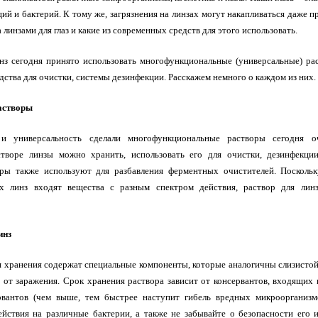
й и бактерий. К тому же, загрязнения на линзах могут накапливаться даже п
 линзами для глаз и какие из современных средств для этого использовать.
нз сегодня принято использовать многофункциональные (универсальные) ра
дства для очистки, системы дезинфекции. Расскажем немного о каждом из них.
астворы
 и универсальность сделали многофункциональные растворы сегодня о
творе линзы можно хранить, использовать его для очистки, дезинфекции
оры также используют для разбавления ферментных очистителей. Посколь
х линз входят вещества с разным спектром действия, раствор для лин
инз
 хранения содержат специальные компоненты, которые аналогичны слизистой 
 от заражения. Срок хранения раствора зависит от консервантов, входящих в
рвантов (чем выше, тем быстрее наступит гибель вредных микроорганизм
ействия на различные бактерии, а также не забывайте о безопасности его и