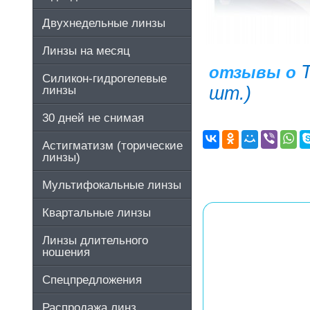
Двухнедельные линзы
Линзы на месяц
Т
отзывы о
Силикон-гидрогелевые
шт.)
линзы
30 дней не снимая
Астигматизм (торические
линзы)
Мультифокальные линзы
Квартальные линзы
Линзы длительного
ношения
Спецпредложения
Распродажа линз