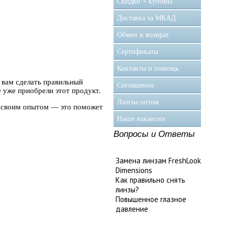
Скидки + купоны
Доставка за МКАД
Обмен и возврат
Сертификаты
Контакты и помощь
т вам сделать правильный
Соглашение
 уже приобрели этот продукт.
Линзы оптом
сь своим опытом — это поможет
Наши вакансии
Вопросы и Ответы
Замена линзам FreshLook
Dimensions
Как правильно снять
линзы?
Повышенное глазное
давление