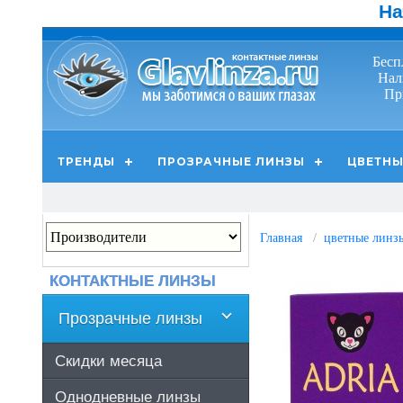
На
Бесп
Нал
Пр
ТРЕНДЫ
ПРОЗРАЧНЫЕ ЛИНЗЫ
ЦВЕТНЫ
Главная
цветные линзы 
КОНТАКТНЫЕ ЛИНЗЫ
Прозрачные линзы
Скидки месяца
Однодневные линзы