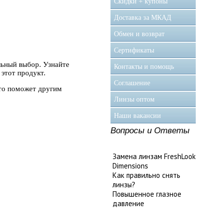
Скидки + купоны
Доставка за МКАД
Обмен и возврат
Сертификаты
льный выбор. Узнайте
Контакты и помощь
этот продукт.
Соглашение
это поможет другим
Линзы оптом
Наши вакансии
Вопросы и Ответы
Замена линзам FreshLook
Dimensions
Как правильно снять
линзы?
Повышенное глазное
давление