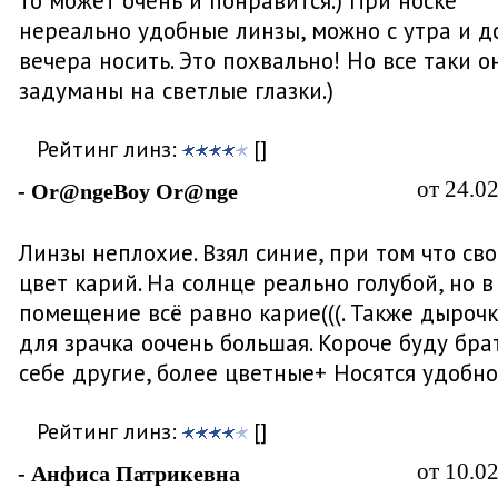
то может очень и понравится.) При носке
нереально удобные линзы, можно с утра и д
вечера носить. Это похвально! Но все таки о
задуманы на светлые глазки.)
Рейтинг линз:
[]
от 24.0
- Or@ngeBoy Or@nge
Линзы неплохие. Взял синие, при том что св
цвет карий. На солнце реально голубой, но в
помещение всё равно карие(((. Также дыроч
для зрачка оочень большая. Короче буду бра
себе другие, более цветные+ Носятся удобн
Рейтинг линз:
[]
от 10.0
- Анфиса Патрикевна