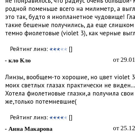
не понравилось, что радиус очень большой- 
родной поменьше всего на милиметр, а выг
это так, будто я инопланетное чудовище! Гл
такие бешеные получились, да еще слишком
темно фиолетовые (violet 3), как черные выг
Рейтинг линз:
[]
от 29.0
- кло Кло
Линзы, вообщем-то хорошие, но цвет violet 3
моих светлых глазах практически не виден...
Хотела фиолетиовые глазки,а получила свои
же,только потемневшие(
Рейтинг линз:
[]
от 25.1
- Анна Макарова