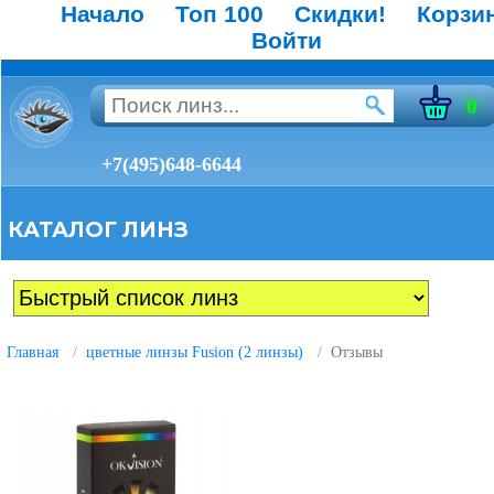
Начало
Топ 100
Скидки!
Корзи
Войти
0
+7(495)648-6644
КАТАЛОГ ЛИНЗ
Главная
цветные линзы Fusion (2 линзы)
Отзывы