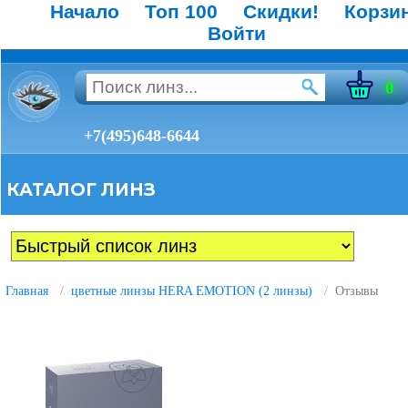
Начало
Топ 100
Скидки!
Корзи
Войти
0
+7(495)648-6644
КАТАЛОГ ЛИНЗ
Главная
цветные линзы HERA EMOTION (2 линзы)
Отзывы