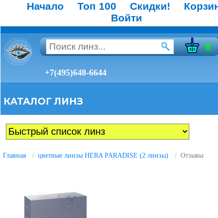
Начало
Топ 100
Скидки!
Корзи
Войти
0
+7(495)648-6644
КАТАЛОГ ЛИНЗ
Главная
цветные линзы HERA PARADISE (2 линзы)
Отзывы