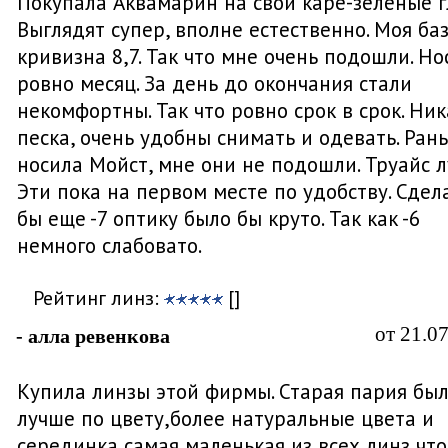
Покупала Аквамарин на свои каре-зеленые г
Выглядят супер, вполне естественно. Моя ба
кривизна 8,7. Так что мне очень подошли. Но
ровно месяц. За день до окончания стали
некомфортны. Так что ровно срок в срок. Ник
песка, очень удобны снимать и одевать. Ран
носила Мойст, мне они не подошли. Труайс л
Эти пока на первом месте по удобству. Сдел
бы еще -7 оптику было бы круто. Так как -6
немного слабовато.
Рейтинг линз:
[]
от 21.0
- алла ревенкова
Купила линзы этой фирмы. Старая пария бы
лучше по цвету,более натуральные цвета и
серединка самая маленькая из всех линз что