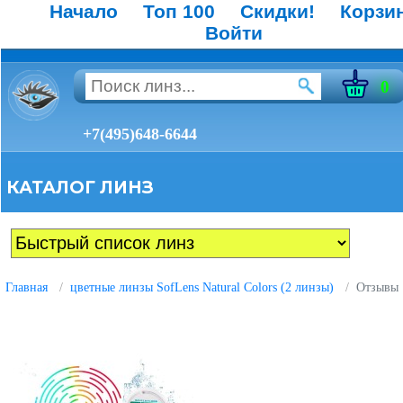
Начало
Топ 100
Скидки!
Корзи
Войти
0
+7(495)648-6644
КАТАЛОГ ЛИНЗ
Главная
цветные линзы SofLens Natural Colors (2 линзы)
Отзывы