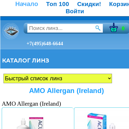
Начало
Топ 100
Скидки!
Корзи
Войти
0
+7(495)648-6644
КАТАЛОГ ЛИНЗ
AMO Allergan (Ireland)
AMO Allergan (Ireland)