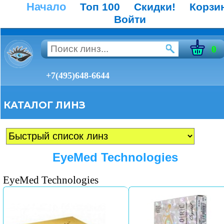
Начало
Топ 100
Скидки!
Корзи
Войти
0
+7(495)648-6644
КАТАЛОГ ЛИНЗ
EyeMed Technologies
EyeMed Technologies