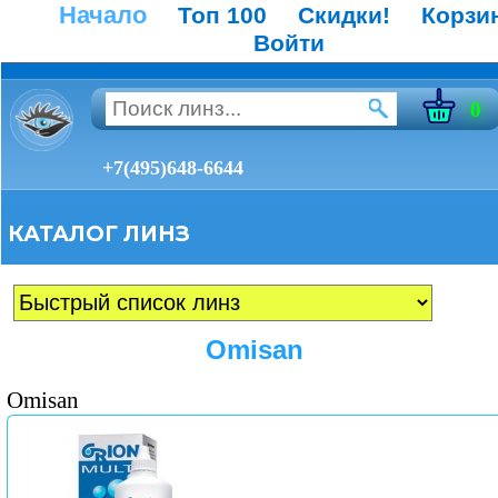
Начало
Топ 100
Скидки!
Корзи
Войти
0
+7(495)648-6644
КАТАЛОГ ЛИНЗ
Omisan
Omisan