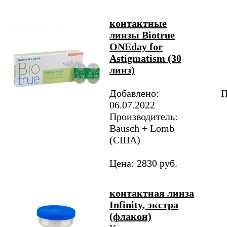
контактные
линзы Biotrue
ONEday for
Аstigmatism (30
линз)
Добавлено:
П
06.07.2022
Производитель:
Bausch + Lomb
(США)
Цена: 2830 руб.
контактная линза
Infinity, экстра
(флакон)