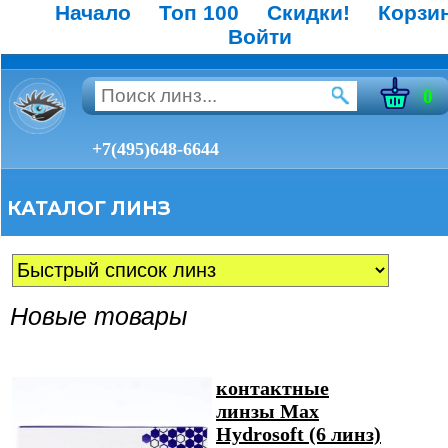
Начало
Топ 100
Скидки!
Корзи
Войти
0
+7(495)648-6644
КАТАЛОГ ЛИНЗ
Новые товары
контактные
линзы Max
Hydrosoft (6 линз)