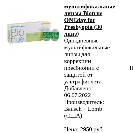
мультифокальные
линзы Biotrue
ONEday for
Presbyopia (30
линз)
Однодневные
мультифокальные
линзы для
коррекции
пресбиопии с
П
защитой от
ультрафиолета.
Добавлено:
06.07.2022
Производитель:
Bausch + Lomb
(США)
Цена: 2950 руб.