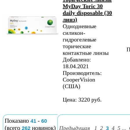
MyDay Toric 30
daily disposable (30
линз)
Однодневные
силикон-
гидрогелевые
торические
П
контактные линзы
Добавлено:
18.04.2021
Производитель:
CooperVision
(США)
Цена: 3220 руб.
Показано
-
41
60
(всего
новинок)
Предыдущая
1
2
4
5
...
262
3