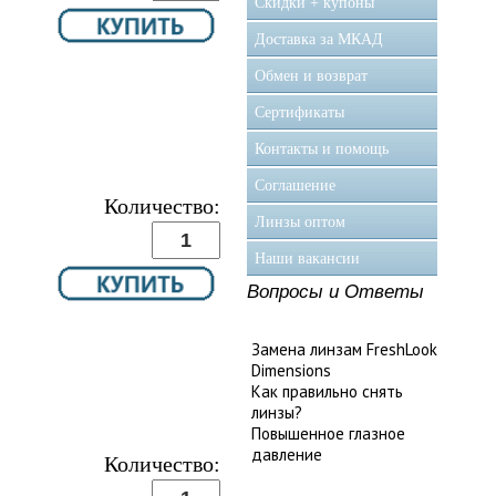
Скидки + купоны
Доставка за МКАД
Обмен и возврат
Сертификаты
Контакты и помощь
Соглашение
Количество:
Линзы оптом
Наши вакансии
Вопросы и Ответы
Замена линзам FreshLook
Dimensions
Как правильно снять
линзы?
Повышенное глазное
давление
Количество: