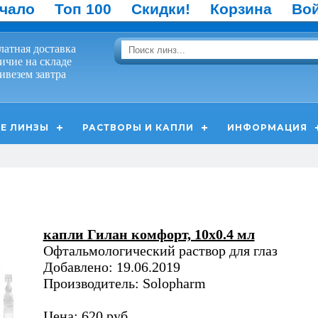
чало
Топ 100
Скидки!
Корзина
Во
латная доставка
ичие на складе
ивезем завтра
Е ЛИНЗЫ
РАСТВОРЫ И КАПЛИ
ИНФОРМАЦИЯ
капли Гилан комфорт, 10х0.4 мл
Офтальмологический раствор для глаз
Добавлено: 19.06.2019
Производитель: Solopharm
Цена: 620 руб.