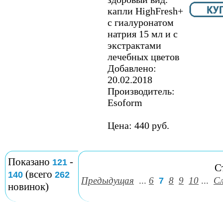
капли HighFresh+
с гиалуронатом
натрия 15 мл и с
экстрактами
лечебных цветов
Добавлено:
20.02.2018
Производитель:
Esoform
Цена: 440 руб.
Показано
-
121
С
(всего
140
262
Предыдущая
...
6
8
9
10
...
С
7
новинок)