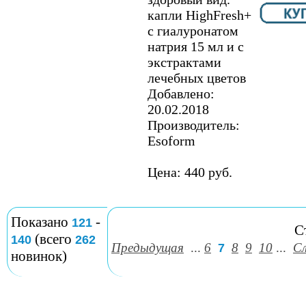
капли HighFresh+
с гиалуронатом
натрия 15 мл и с
экстрактами
лечебных цветов
Добавлено:
20.02.2018
Производитель:
Esoform
Цена: 440 руб.
Показано
-
121
С
(всего
140
262
Предыдущая
...
6
8
9
10
...
С
7
новинок)