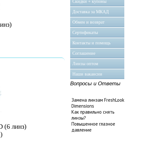
Скидки + купоны
Доставка за МКАД
Обмен и возврат
линз)
Сертификаты
Контакты и помощь
Соглашение
Линзы оптом
Наши вакансии
Вопросы и Ответы
Замена линзам FreshLook
Dimensions
Как правильно снять
линзы?
Повышенное глазное
 (6 линз)
давление
)