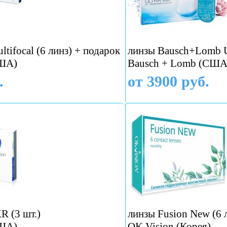
ultifocal (6 линз) + подарок
линзы Bausch+Lomb Ul
США)
Bausch + Lomb (США
.
от 3900 руб.
R (3 шт.)
линзы Fusion New (6 
США)
OK Vision (Корея)