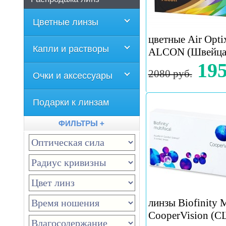
Цветные линзы
цветные Air Opti
Капли и растворы
ALCON (Швейца
195
2080 руб.
Очки и аксессуары
Подарки к линзам
ФИЛЬТРЫ +
линзы Biofinity M
CooperVision (