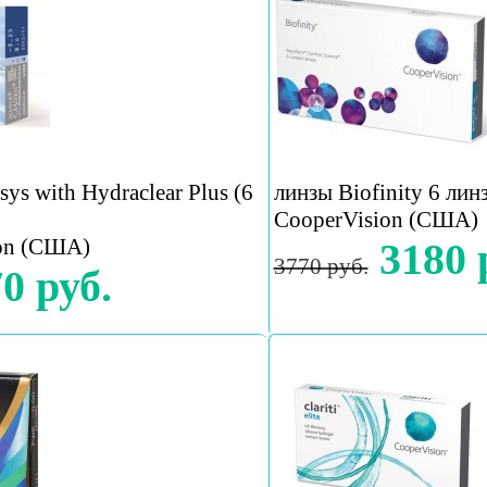
ys with Hydraclear Plus (6
линзы Biofinity 6 лин
CooperVision (США)
son (США)
3180 
3770 руб.
0 руб.