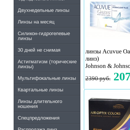
Двухнедельные линзы
Линзы на месяц
Силикон-гидрогелевые
линзы
30 дней не снимая
линзы Acuvue Oas
линз)
Астигматизм (торические
Johnson & John
линзы)
207
2390 руб.
Мультифокальные линзы
Квартальные линзы
Линзы длительного
ношения
Спецпредложения
Распродажа линз