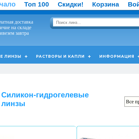
чало
Топ 100
Скидки!
Корзина
Во
латная доставка
ичие на складе
ивезем завтра
Е ЛИНЗЫ
РАСТВОРЫ И КАПЛИ
ИНФОРМАЦИЯ
Силикон-гидрогелевые
линзы