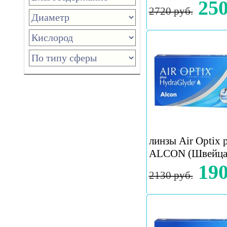
250
2720 руб.
линзы Air Optix p
ALCON (Швейца
190
2130 руб.