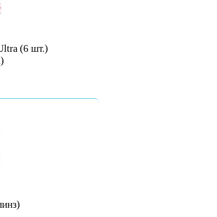
tra (6 шт.)
)
линз)