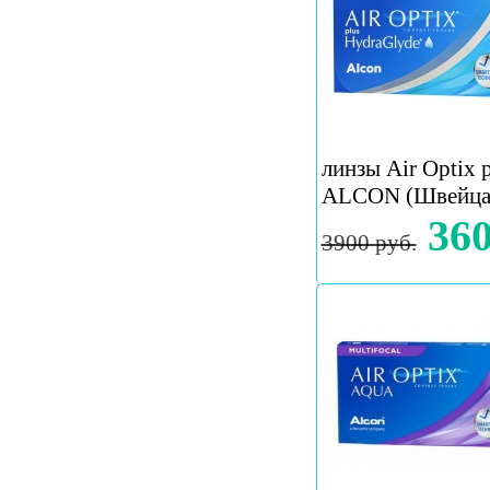
линзы Air Optix p
ALCON (Швейца
360
3900 руб.