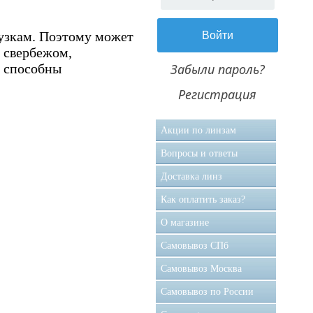
рузкам. Поэтому может
 свербежом,
з способны
Забыли пароль?
Регистрация
Акции по линзам
Вопросы и ответы
Доставка линз
Как оплатить заказ?
О магазине
Самовывоз CПб
Самовывоз Москва
Самовывоз по России