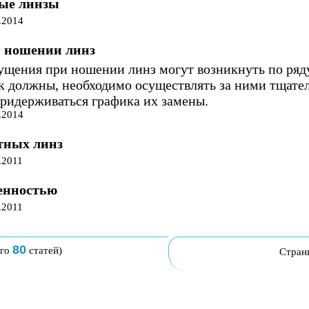
ые линзы
.2014
 ношении линз
щения при ношении линз могут возникнуть по ряд
к должны, необходимо осуществлять за ними тщател
придерживаться графика их замены.
.2014
тных линз
.2011
ренностью
.2011
80
его
статей)
Стран