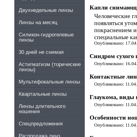
Капли снимающие
Двухнедельные линзы
Человеческие г
Линзы на месяц
появляться утом
покраснением и
Силикон-гидрогелевые
специальные ка
линзы
Опубликовано: 17.04
30 дней не снимая
Синдром сухого 
Опубликовано: 16.04
Астигматизм (торические
линзы)
Контактные лин
Мультифокальные линзы
Опубликовано: 11.04
Квартальные линзы
Глаукома, виды 
Опубликовано: 11.04
Линзы длительного
ношения
Особенности но
Спецпредложения
Опубликовано: 11.04
Распродажа линз