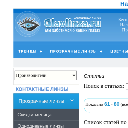
На
Бесп
Нал
Пр
ТРЕНДЫ
ПРОЗРАЧНЫЕ ЛИНЗЫ
ЦВЕТНЫ
Статьи
Поиск в статьях:
КОНТАКТНЫЕ ЛИНЗЫ
Прозрачные линзы
61
80
Показано
-
(вс
Скидки месяца
Список статей по 
Однодневные линзы