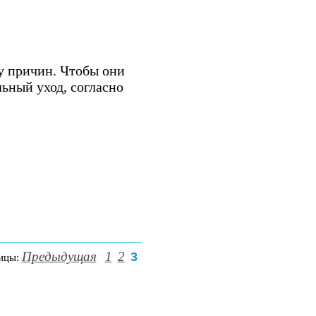
у причин. Чтобы они
ьный уход, согласно
Предыдущая
1
2
3
ицы: