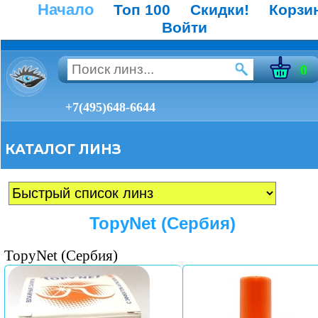
Начало
Топ 100
Скидки!
Корзи
Войти
0
+7(495)648-6644
КАТАЛОГ ЛИНЗ
TopyNet​ (Сербия)
TopyNet​ (Сербия)