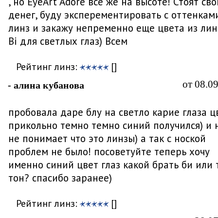
, но EyeArt Adore все же на высоте! Стоят св
денег, буду эксперементировать с оттенкам
линз и закажу непременно еще цвета из ли
Bi для светлых глаз) Всем
Рейтинг линз:
[]
от 08.0
- алина кубанова
пробовала даре блу на светло карие глаза ц
прикольно темно темно синий получился) и 
не понимает что это линзы) а так с ноской
проблем не было! посоветуйте теперь хочу
именно синий цвет глаз какой брать би или 
тон? спасибо заранее)
Рейтинг линз:
[]