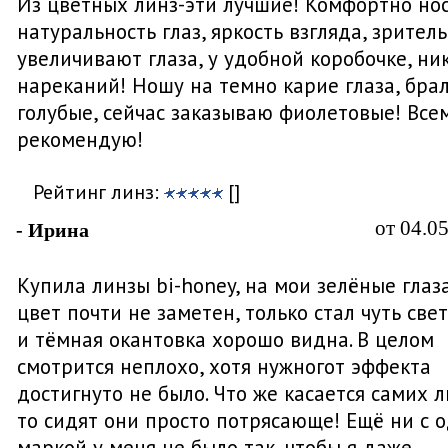
Из цветных линз-эти лучшие! Комфортно нос
натуральность глаз, яркость взгляда, зрител
увеличивают глаза, у удобной коробочке, ни
нареканий! Ношу на темно карие глаза, бра
голубые, сейчас заказываю фиолетовые! Все
рекомендую!
Рейтинг линз:
[]
от 04.0
- Ирина
Купила линзы bi-honey, на мои зелёные глаз
цвет почти не заметен, только стал чуть све
и тёмная окантовка хорошо видна. В целом
смотрится неплохо, хотя нужногот эффекта
достигнуто не было. Что же касается самих л
то сидят они просто потрясающе! Ещё ни с 
маркой у меня не было так, чтобы я даже