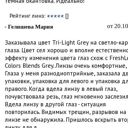
темная окантовка. Идеально!
Рейтинг линз:
[]
от 20.1
- Гелишева Мария
Заказывала цвет Tri-Light Grey на светло-ка
глаза. Цвет сел хорошо и вполне естественно
эффекту изменения цвета глаз схож с FreshL
Colors Blends Grey. Линзы очень комфортные,
Глаза у меня разнодиоптрийные, заказала д
упаковки, упаковка для левого и упаковка д
правого. Когда вдела линзу в левый глаз,
почувствовала резь, глаз мгновенно заслезил
Вдела линзу в другой глаз - ситуация
повторилась. Видимых трещин, разрывов на
линзе не обнаружила. Пришлось вскрыть вт
линзу для л