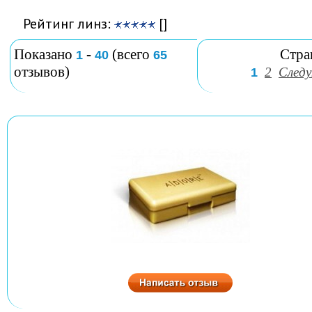
Рейтинг линз:
[]
Показано
-
(всего
Стра
1
40
65
отзывов)
2
След
1