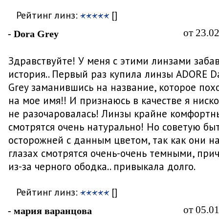
Рейтинг линз:
[]
от 23.0
- Dora Grey
Здравствуйте! У меня с этими линзами заба
история.. Первый раз купила линзы ADORE D
Grey заманившись на название, которое пох
на мое имя!! И признаюсь в качестве я ниск
не разочаровалась! Линзы крайне комфортн
смотрятся очень натурально! Но советую бы
осторожней с данным цветом, так как они н
глазах смотрятся очень-очень темными, при
из-за черного ободка.. привыкала долго.
Рейтинг линз:
[]
от 05.0
- мария варанцова