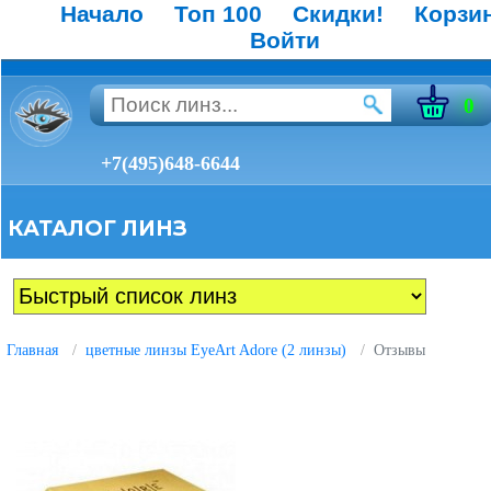
Начало
Топ 100
Скидки!
Корзи
Войти
0
+7(495)648-6644
КАТАЛОГ ЛИНЗ
Главная
цветные линзы EyeArt Adore (2 линзы)
Отзывы