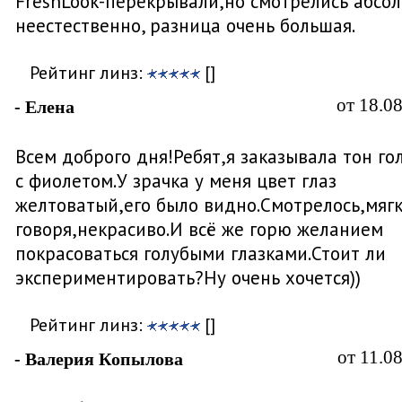
FreshLook-перекрывали,но смотрелись абсо
неестественно, разница очень большая.
Рейтинг линз:
[]
от 18.0
- Елена
Всем доброго дня!Ребят,я заказывала тон го
с фиолетом.У зрачка у меня цвет глаз
желтоватый,его было видно.Смотрелось,мяг
говоря,некрасиво.И всё же горю желанием
покрасоваться голубыми глазками.Стоит ли
экспериментировать?Ну очень хочется))
Рейтинг линз:
[]
от 11.0
- Валерия Копылова