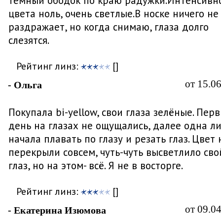
темный ободок по краю радужки.Интенсивн
цвета ноль, очень светлые.В носке ничего не
раздражает, но когда снимаю, глаза долго
слезятся.
Рейтинг линз:
[]
от 15.0
- Ольга
Покупала bi-yellow, свои глаза зелёные. Пер
день на глазах не ощущались, далее одна л
начала плавать по глазу и резать глаз. Цвет 
перекрыли совсем, чуть-чуть высветлило сво
глаз, но на этом- всё. Я не в восторге.
Рейтинг линз:
[]
от 09.0
- Екатерина Изюмова